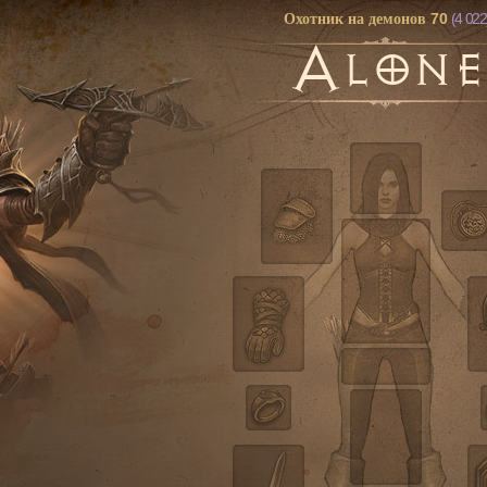
70
(4 022
Охотник на демонов
A
LONE