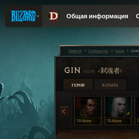
Diablo III
Сообщество
Герои
Gin#
GIN
弒魂者
#3184
ГЕРОИ
КАРЬЕРА
70
Alone
70
Alone
7