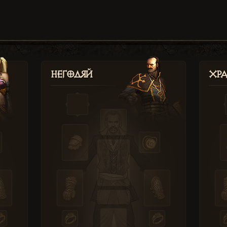
Негодяй
Хр