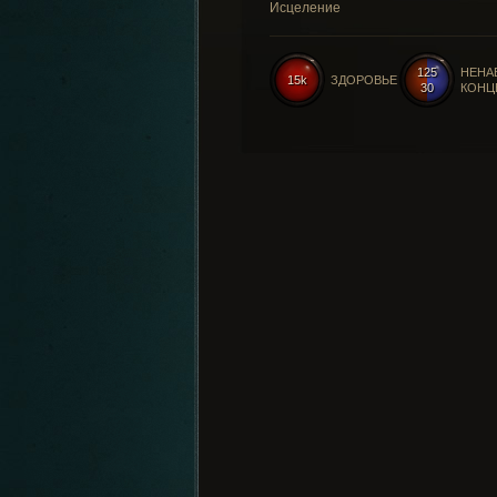
Исцеление
125
НЕНА
15k
ЗДОРОВЬЕ
30
КОНЦ