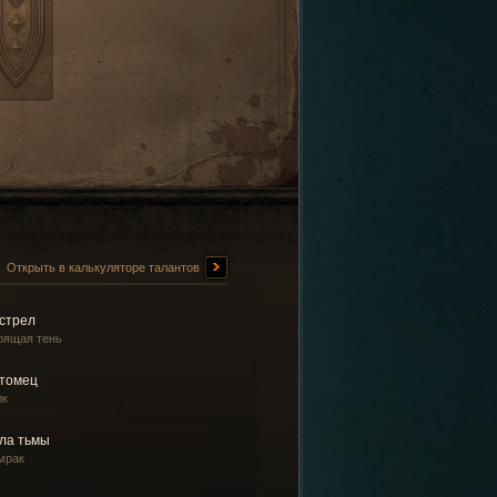
Открыть в калькуляторе талантов
стрел
рящая тень
томец
лк
ла тьмы
мрак