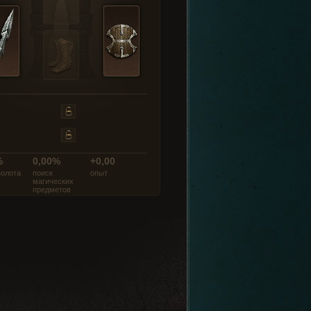
%
0,00%
+0,00
золота
поиск
опыт
магических
предметов