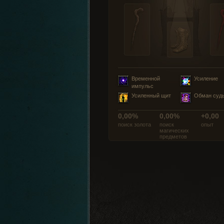
Временной
Усиление
импульс
Усиленный щит
Обман суд
0,00%
0,00%
+0,00
поиск золота
поиск
опыт
магических
предметов