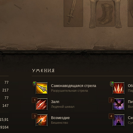
УМЕНИЯ
77
Самонаводящаяся стрела
Об
217
Разрушительная стрела
Па
77
Залп
Пи
147
Ледяной шквал
Во
Возмездие
Си
15,91
Бешенство
Су
19164