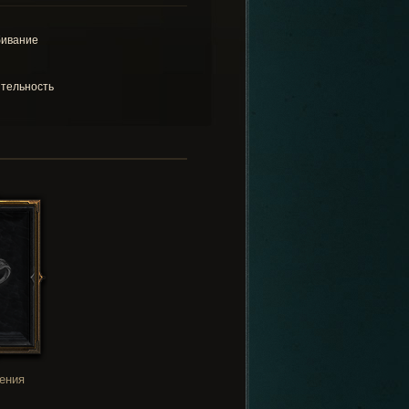
ивание
тельность
ения