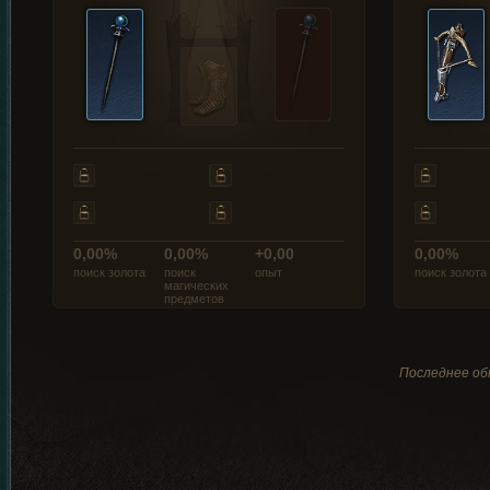
0,00%
0,00%
+0,00
0,00%
поиск золота
поиск
опыт
поиск золота
магических
предметов
Последнее обн