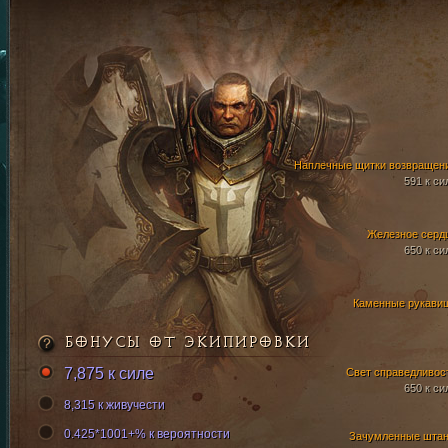
Наплечные щитки возвращен
591 к си
Железное серд
650 к си
Каменные рукави
БОНУСЫ ОТ ЭКИПИРОВКИ
7,875 к силе
Свет справедливос
650 к си
8,315 к живучести
0.425*1001+% к вероятности
Зачумленные шта