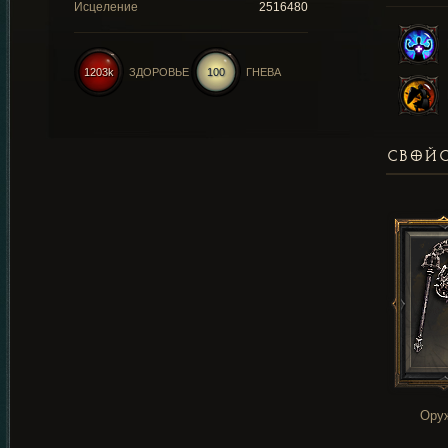
Исцеление
2516480
1203k
ЗДОРОВЬЕ
100
ГНЕВА
СВОЙС
Ору