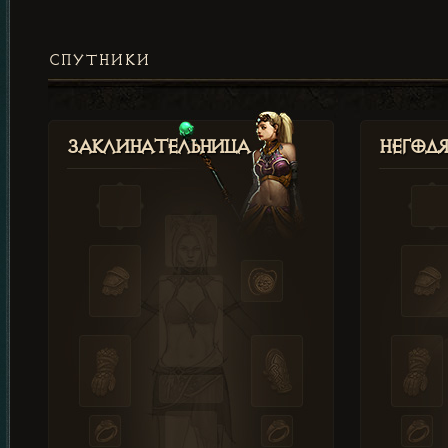
СПУТНИКИ
Заклинательница
Негод