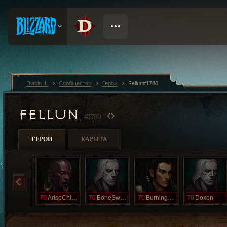
Diablo III
Сообщество
Герои
Fellun#1780
FELLUN
#1780
ГЕРОИ
КАРЬЕРА
70
AriseChicken
70
BoneSweat
70
BurningDeath
70
Doxon