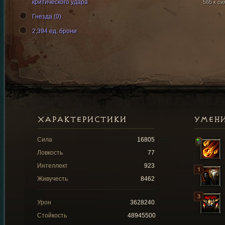
критического удара
565 к си
Гнезда (0)
2,394 ед. брони
ХАРАКТЕРИСТИКИ
УМЕН
Сила
16805
Ловкость
77
Интеллект
923
Живучесть
8462
Урон
3628240
Стойкость
48945500