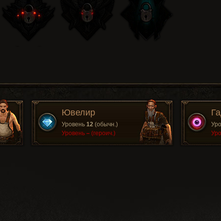
Ювелир
Га
Уровень
12
(обычн.)
Ур
Уровень
–
(героич.)
Ур