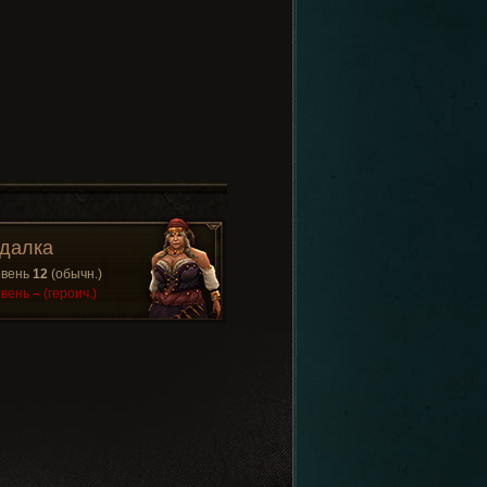
далка
овень
12
(обычн.)
овень
–
(героич.)