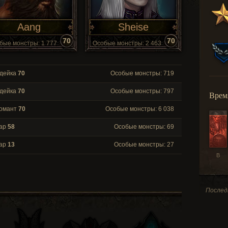
Aang
Sheise
70
70
бые монстры: 1 777
Особые монстры: 2 463
дейка
70
Особые монстры: 719
дейка
70
Особые монстры: 797
Врем
романт
70
Особые монстры: 6 038
вар
58
Особые монстры: 69
вар
13
Особые монстры: 27
В
Последн