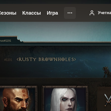
imus#1191
S
RUSTY BROWNHOLES
#1191