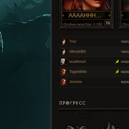
AAAAHHHHHH
70
Особые монстры: 4 295
Осо
Trav
чаро
idkmybffjill
чаро
wuathmuh
нек
TiggleBittie
вар
Jeremie
вар
ПРОГРЕСС