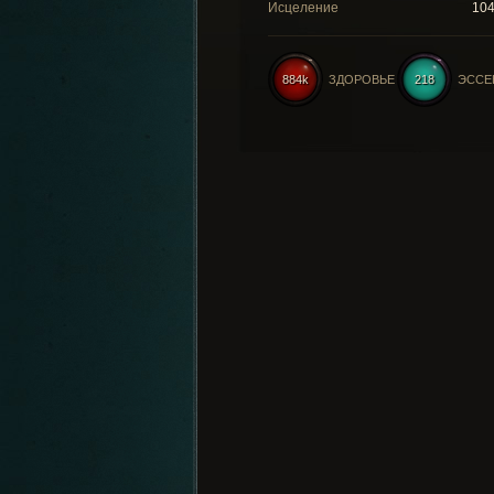
Исцеление
10
884k
ЗДОРОВЬЕ
218
ЭССЕ