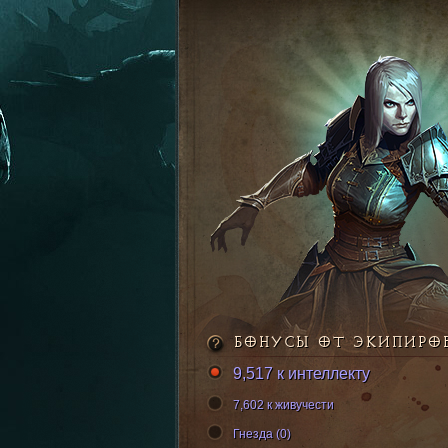
БОНУСЫ ОТ ЭКИПИРО
9,517 к интеллекту
7,602 к живучести
Гнезда (0)