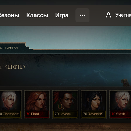
007FTW#1721
MOM
1
0
Chomdem
70
Floof
70
Laveau
70
RavenNS
70
Stash