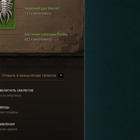
Черепной щит Йессет
723 к интеллекту
Костяные сабатоны Ратмы
612 к интеллекту
Открыть в калькуляторе талантов
велитель скелетов
ость мертвых
мощь
емя взаймы
ивление
чная армия