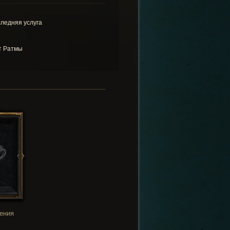
ледняя услуга
т Ратмы
ения