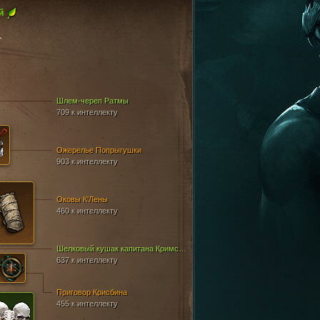
й
Y
Шлем-череп Ратмы
709 к интеллекту
Ожерелье Попрыгушки
903 к интеллекту
Оковы К'Лены
460 к интеллекту
Шелковый кушак капитана Кримсона
637 к интеллекту
Приговор Крисбина
455 к интеллекту