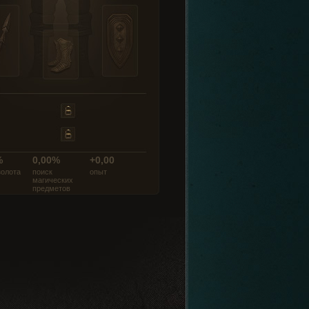
%
0,00%
+0,00
золота
поиск
опыт
магических
предметов