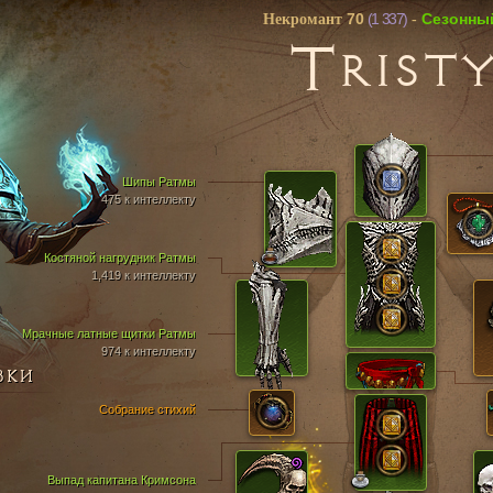
70
(1 337)
Cезонны
Некромант
-
T
RIST
Шипы Ратмы
475 к интеллекту
Костяной нагрудник Ратмы
1,419 к интеллекту
Мрачные латные щитки Ратмы
974 к интеллекту
ВКИ
Собрание стихий
Выпад капитана Кримсона