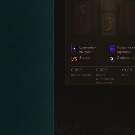
Временной
Пророческ
импульс
гармония
Эрозия
Сосредото
0,00%
0,00%
+0,00
поиск золота
поиск
опыт
магических
предметов