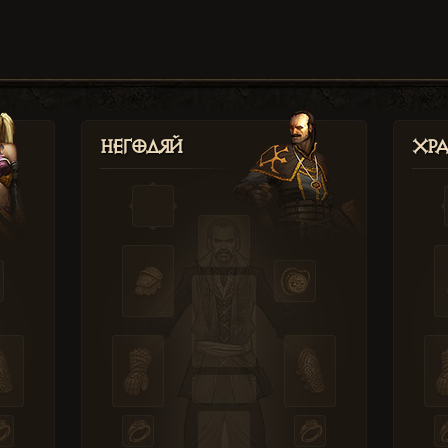
Негодяй
Хр