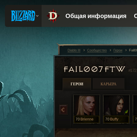
Diablo III
Сообщество
Герои
Fail
FAIL007FTW
#172
ГЕРОИ
КАРЬЕРА
70
Brienne
70
Buffy
7