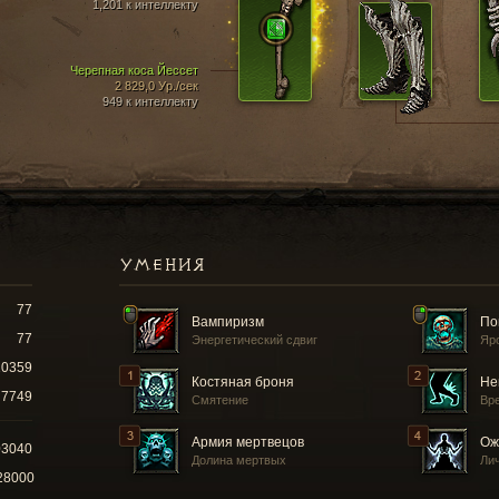
1,201 к интеллекту
Черепная коса Йессет
2 829,0 Ур./сек
949 к интеллекту
УМЕНИЯ
77
Вампиризм
По
77
Энергетический сдвиг
Яр
10359
Костяная броня
Не
7749
Смятение
Вр
Армия мертвецов
Ож
03040
Долина мертвых
Ли
28000