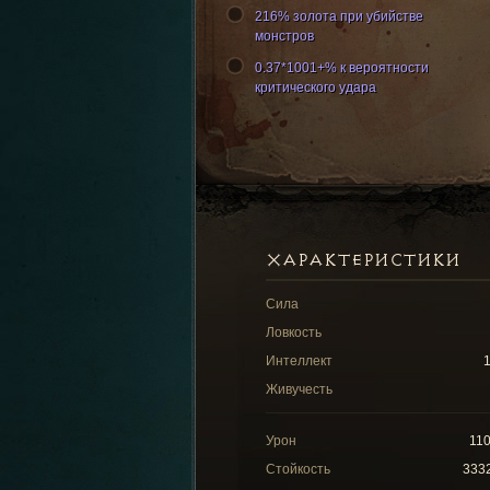
216% золота при убийстве
монстров
0.37*1001+% к вероятности
критического удара
ХАРАКТЕРИСТИКИ
Сила
Ловкость
Интеллект
Живучесть
Урон
11
Стойкость
333