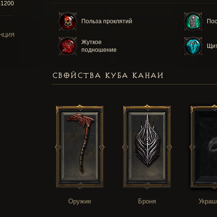
41200
Польза проклятий
Пос
НЦИЯ
Жуткое
Щи
подношение
СВОЙСТВА КУБА КАНАИ
Оружие
Броня
Украш