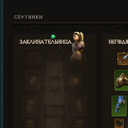
СПУТНИКИ
Заклинательница
Негод