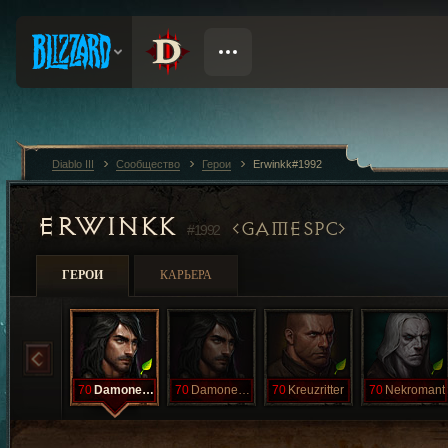
Diablo III
Сообщество
Герои
Erwinkk#1992
ERWINKK
GAMESPC
#1992
ГЕРОИ
КАРЬЕРА
70
Damonenjager
70
Damonenjager
70
Kreuzritter
70
Nekromant