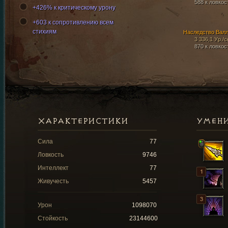
588 к ловкос
+426% к критическому урону
+603 к сопротивлению всем
стихиям
Наследство Вал
3 336,1 Ур./с
870 к ловкос
ХАРАКТЕРИСТИКИ
УМЕН
Сила
77
Ловкость
9746
Интеллект
77
Живучесть
5457
Урон
1098070
Стойкость
23144600