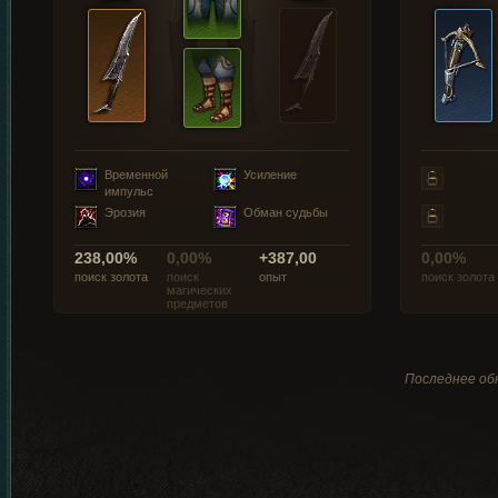
Временной
Усиление
импульс
Эрозия
Обман судьбы
238,00%
0,00%
+387,00
0,00%
поиск золота
поиск
опыт
поиск золота
магических
предметов
Последнее обн