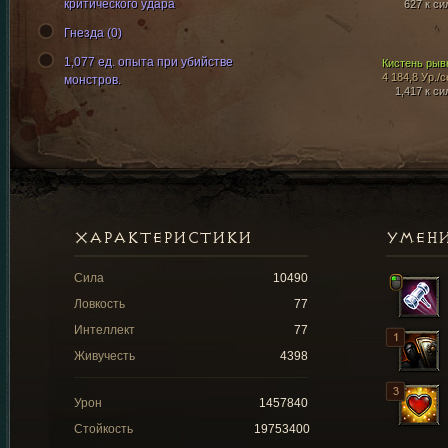
критического удара
627 к си
Гнезда (0)
1,077 ед. опыта при убийстве
Кистень рыв
4 184,8 Ур./с
монстров.
1,417 к си
ХАРАКТЕРИСТИКИ
УМЕН
Сила
10490
Ловкость
77
Интеллект
77
Живучесть
4398
Урон
1457840
Стойкость
19753400