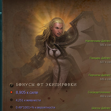
Наплечники Доблес
581 к си
Панцирь Доблес
627 к си
Перчатки Доблес
641 к си
БОНУСЫ ОТ ЭКИПИРОВКИ
8,905 к силе
Сосредоточеннос
460 к си
4,251 к живучести
0.49*1001+% к вероятности
Шоссы Доблес