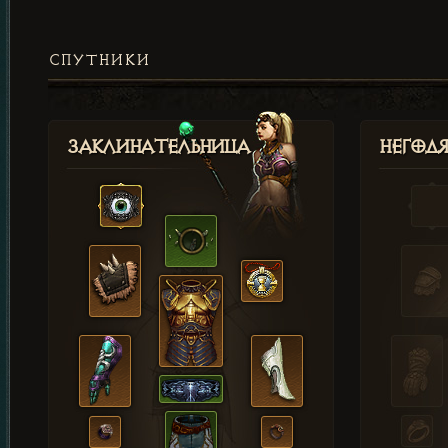
СПУТНИКИ
Заклинательница
Негод