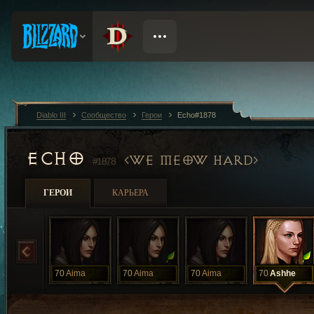
Diablo III
Сообщество
Герои
Echo#1878
ECHO
WE MEOW HARD
#1878
ГЕРОИ
КАРЬЕРА
70
Aima
70
Aima
70
Aima
70
Ashhe