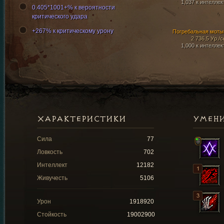
1,037 к интеллек
0.405*1001+% к вероятности
критического удара
+267% к критическому урону
Погребальная моты
2 736,5 Ур./с
1,000 к интеллек
ХАРАКТЕРИСТИКИ
УМЕН
Сила
77
Ловкость
702
Интеллект
12182
Живучесть
5106
Урон
1918920
Стойкость
19002900