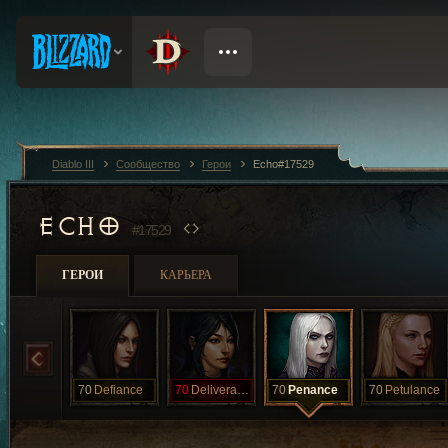
Diablo III
Сообщество
Герои
Echo#17529
ECHO
#17529
ГЕРОИ
КАРЬЕРА
70
Defiance
70
Deliverance
70
Penance
70
Petulance