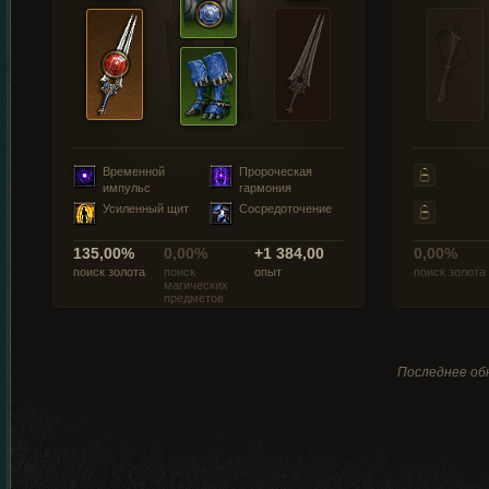
Временной
Пророческая
импульс
гармония
Усиленный щит
Сосредоточение
135,00%
0,00%
+1 384,00
0,00%
поиск золота
поиск
опыт
поиск золота
магических
предметов
Последнее обн