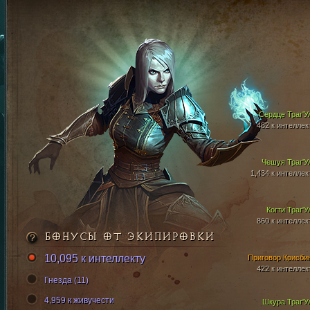
Сердце Траг'У
482 к интеллек
Чешуя Траг'У
1,434 к интеллек
Когти Траг'У
860 к интеллек
БОНУСЫ ОТ ЭКИПИРОВКИ
10,095 к интеллекту
Приговор Крисби
422 к интеллек
Гнезда (11)
4,959 к живучести
Шкура Траг'У