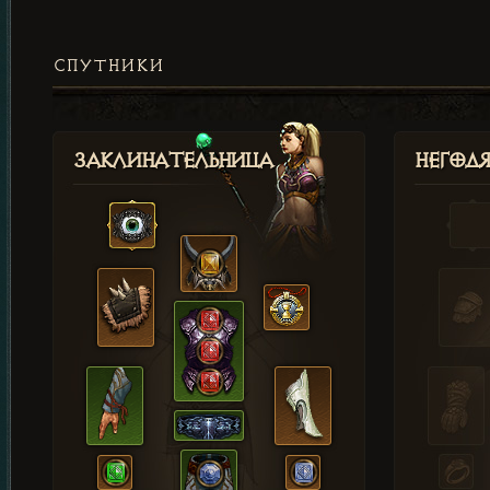
СПУТНИКИ
Заклинательница
Негод