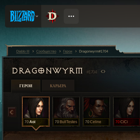
Diablo III
Сообщество
Герои
Dragonwyrm#1704
DRAGONWYRM
#1704
ГЕРОИ
КАРЬЕРА
70
Aoi
70
BullTestes
70
Celine
70
CiCi