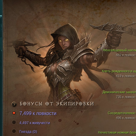
Неосвященный напл
482 к ловкос
Клеть рожденного в а
419 к ловкос
Демонические захва
735 к ловкос
БОНУСЫ ОТ ЭКИПИРОВКИ
7,499 к ловкости
Сосредоточеннос
496 к ловкос
4,497 к живучести
Гнезда (0)
Нечестивая ножная бро