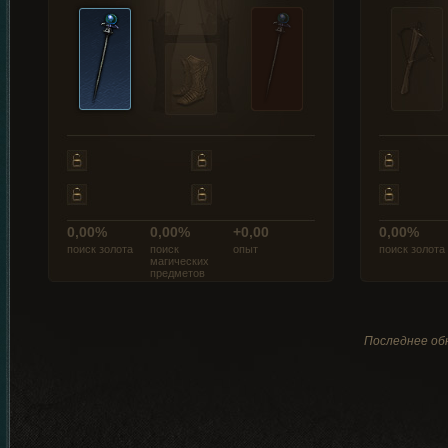
0,00%
0,00%
+0,00
0,00%
поиск золота
поиск
опыт
поиск золота
магических
предметов
Последнее обн