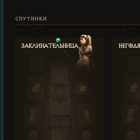
СПУТНИКИ
Заклинательница
Негод