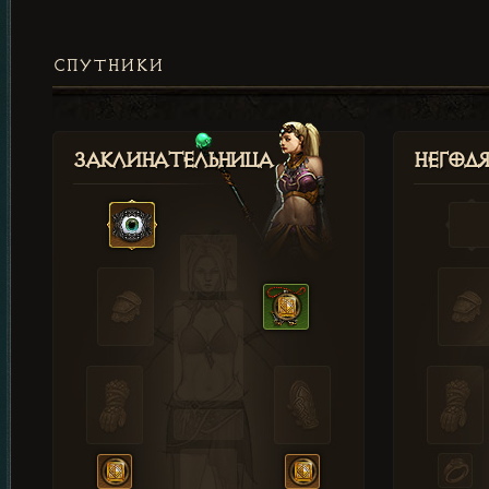
СПУТНИКИ
Заклинательница
Негод