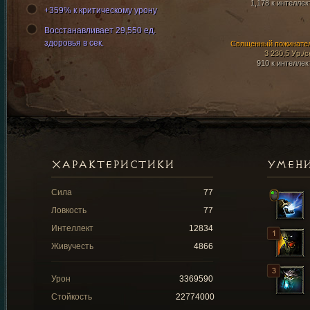
1,178 к интеллек
+359% к критическому урону
Восстанавливает 29,550 ед.
здоровья в сек.
Священный пожинате
3 230,5 Ур./с
910 к интеллек
ХАРАКТЕРИСТИКИ
УМЕН
Сила
77
Ловкость
77
Интеллект
12834
Живучесть
4866
Урон
3369590
Стойкость
22774000