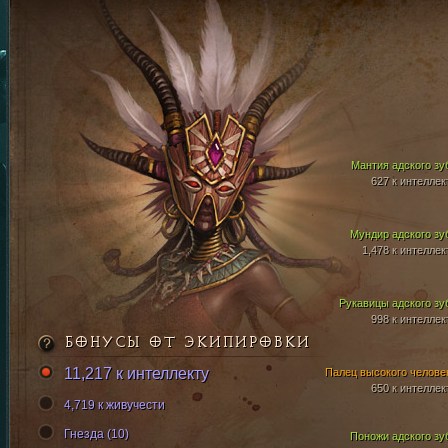
Мантия адского зу
627 к интеллек
Мундир адского зу
1,478 к интеллек
Рукавицы адского зу
998 к интеллек
БОНУСЫ ОТ ЭКИПИРОВКИ
11,217 к интеллекту
Палец высокого челове
650 к интеллек
4,719 к живучести
Гнезда (10)
Поножи адского зу