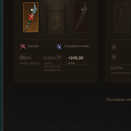
Эрозия
Сосредоточение
0,00%
0,00%
+245,00
поиск золота
поиск
опыт
магических
0,00%
предметов
поиск золота
Последнее обн