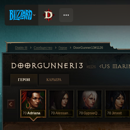
Diablo III
Сообщество
Герои
DoorGunner13#1126
DOORGUNNER13
US MARI
#1126
ГЕРОИ
КАРЬЕРА
70
Adriana
70
Alessandra
70
GypsieQueen
70
Jinxxit