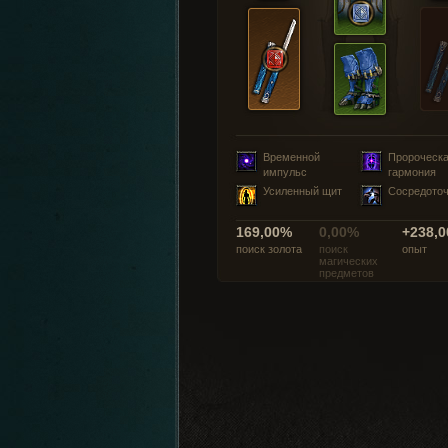
Временной
Пророческ
импульс
гармония
Усиленный щит
Сосредото
169,00%
0,00%
+238,0
поиск золота
поиск
опыт
магических
предметов