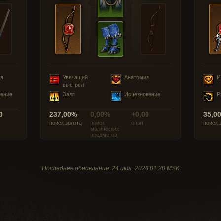
ая
Увечащий
Анатомия
И
выстрел
чение
Залп
Исчезновение
Р
0
237,00%
0,00%
+0,00
35,0
поиск золота
поиск
опыт
поиск 
магических
предметов
Последнее обновление: 24 июн. 2026 01:20 MSK