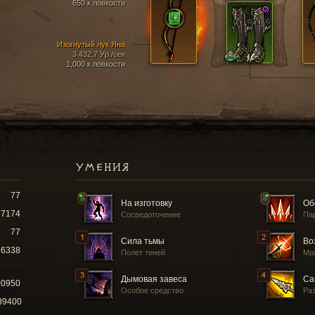
650 к ловкости
Изогнутый лук Яна
3 432,7 Ур./сек
1,000 к ловкости
УМЕНИЯ
77
На изготовку
Об
17174
Сосредоточение
Па
77
Сила тьмы
Во
6338
Полет теней
Мр
Дымовая завеса
Са
00950
Особое средство
Ра
89400