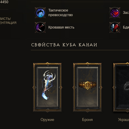
44450
Тактическое
Зас
превосходство
ВИСТЬ/
ЕНТРАЦИЯ
Кровавая месть
Бди
СВОЙСТВА КУБА КАНАИ
Оружие
Броня
Украш