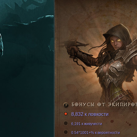
БОНУСЫ ОТ ЭКИПИРО
8,832 к ловкости
6,191 к живучести
0.54*1001+% к вероятности