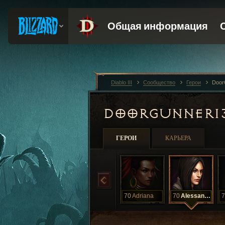
Diablo III
Сообщество
Герои
Door
DOORGUNNER1
ГЕРОИ
КАРЬЕРА
70
Adriana
70
Alessandra
7