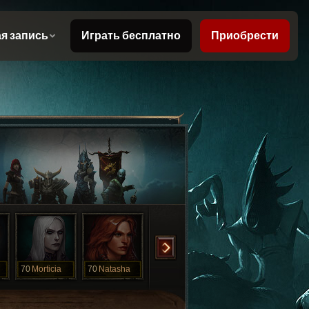
70
Morticia
70
Natasha
70
PootiousTang
70
ShaKeishaPoo