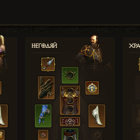
Негодяй
Хр