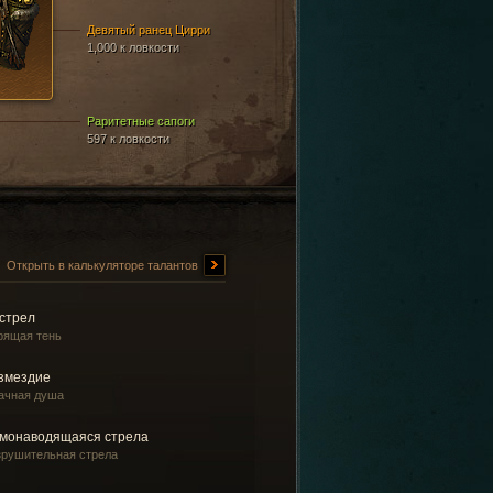
Девятый ранец Цирри
1,000 к ловкости
Раритетные сапоги
597 к ловкости
Открыть в калькуляторе талантов
стрел
рящая тень
змездие
ачная душа
монаводящаяся стрела
зрушительная стрела