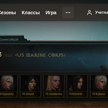
Gunner13#1126
3
US MARINE CORPS
#1126
0
GypsieQueen
70
Jinxxit
70
Jordannia
70
KeroHireyo
70
Kytana