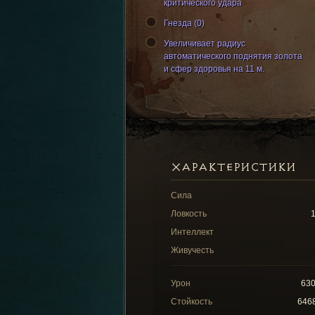
критического удара
Гнезда (0)
Увеличивает радиус
автоматического поднятия золота
и сфер здоровья на 11 м.
ХАРАКТЕРИСТИКИ
Сила
Ловкость
Интеллект
Живучесть
Урон
63
Стойкость
646