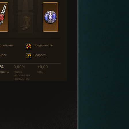
сцеление
Преданность
ывок
Бодрость
0%
0,00%
+0,00
золота
поиск
опыт
магических
предметов