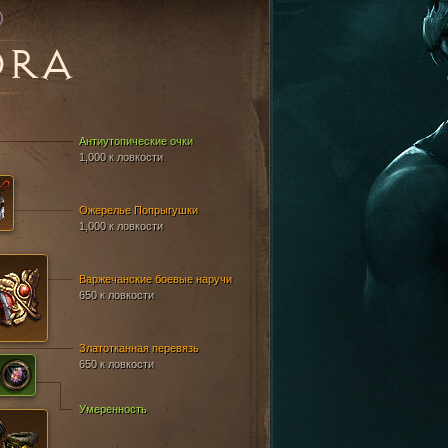
)
DRA
Антиутопические очки
1,000 к ловкости
Ожерелье Попрыгушки
1,000 к ловкости
Варжечанские боевые наручи
650 к ловкости
Златотканная перевязь
650 к ловкости
Умеренность