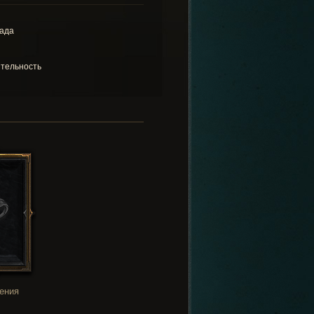
ада
тельность
ения