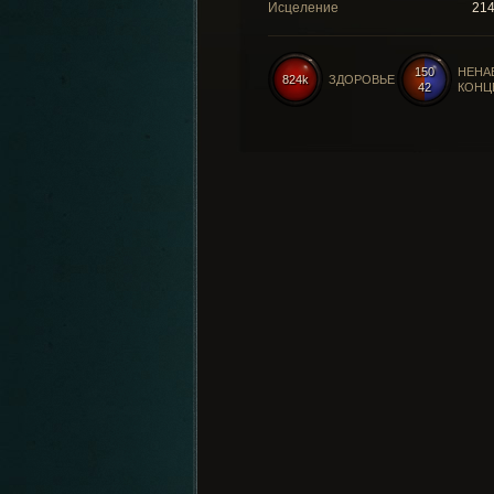
Исцеление
21
150
НЕНА
824k
ЗДОРОВЬЕ
42
КОНЦ