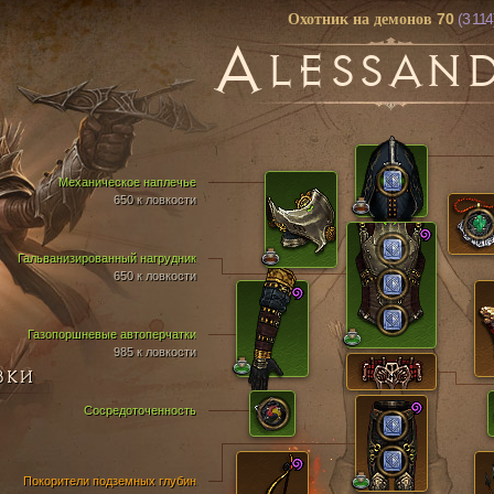
70
(3 114
Охотник на демонов
A
LESSAN
Механическое наплечье
650 к ловкости
Гальванизированный нагрудник
650 к ловкости
Газопоршневые автоперчатки
985 к ловкости
ВКИ
Сосредоточенность
Покорители подземных глубин