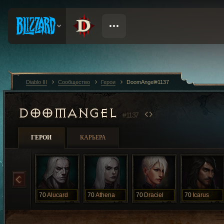
Diablo III
Сообщество
Герои
DoomAngel#1137
DOOMANGEL
#1137
ГЕРОИ
КАРЬЕРА
70
Alucard
70
Athena
70
Draciel
70
Icarus