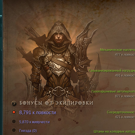
Механическое наплеч
477 к ловкос
Гальванизированный нагрудн
491 к ловкос
Газопоршневые автоперчат
877 к ловкос
БОНУСЫ ОТ ЭКИПИРОВКИ
8,791 к ловкости
Сосредоточеннос
421 к ловкос
5,870 к живучести
Гнезда (0)
Штаны на холодных катод