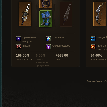
Временной
Усиление
Мощный
импульс
Эрозия
Обман судьбы
Пронза
выстре
169,00%
0,00%
+668,00
64,00%
поиск золота
поиск
опыт
поиск золота
магических
предметов
Последнее обн