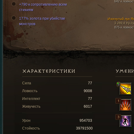
642 к ловкос
+790 к сопротивлению всем
стихиям
177% золота при убийстве
Изогнутый лук Я
3 289,4 Ур./с
монстров
875 к ловкос
ХАРАКТЕРИСТИКИ
УМЕН
Сила
77
Ловкость
9008
Интеллект
77
Живучесть
6017
Урон
954703
Стойкость
39791500