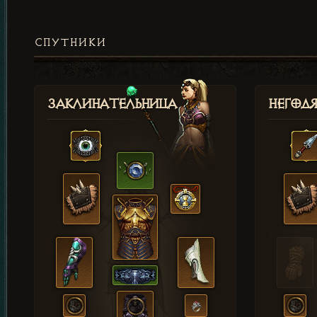
СПУТНИКИ
Заклинательница
Негод