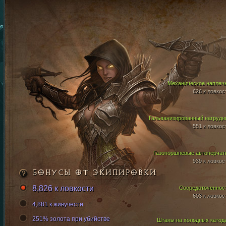
Механическое наплеч
626 к ловкос
Гальванизированный нагрудн
551 к ловкос
Газопоршневые автоперчат
939 к ловкос
БОНУСЫ ОТ ЭКИПИРОВКИ
8,826 к ловкости
Сосредоточеннос
603 к ловкос
4,881 к живучести
251% золота при убийстве
Штаны на холодных катод