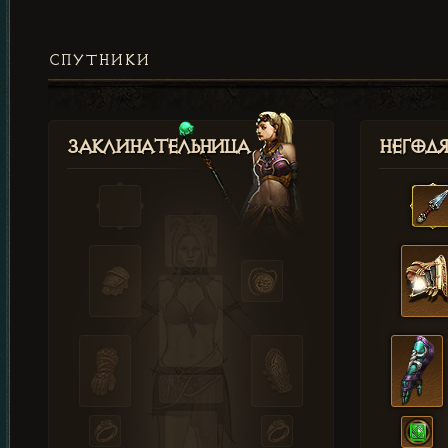
СПУТНИКИ
Заклинательница
Негод