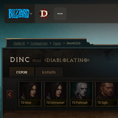
Diablo III
Сообщество
Герои
Dinc#1210
DINC
DIABLOLATINO
#1210
ГЕРОИ
КАРЬЕРА
70
Nixe
70
Oninemef
70
Pallmall
70
Sgfs