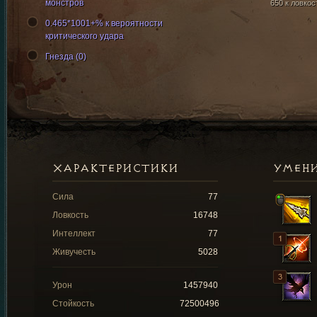
монстров
650 к ловкос
0.465*1001+% к вероятности
критического удара
Гнезда (0)
ХАРАКТЕРИСТИКИ
УМЕН
Сила
77
Ловкость
16748
Интеллект
77
Живучесть
5028
Урон
1457940
Стойкость
72500496