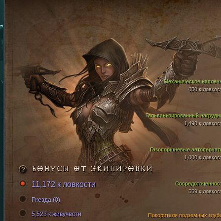
Механическое наплеч
650 к ловкос
Гальванизированный нагрудн
1,490 к ловкос
Газопоршневые автоперчат
1,000 к ловкос
БОНУСЫ ОТ ЭКИПИРОВКИ
11,172 к ловкости
Сосредоточеннос
559 к ловкос
Гнезда (0)
5,523 к живучести
Покорители подземных глуб