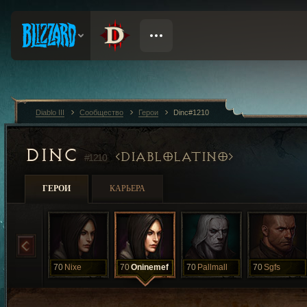
Diablo III
Сообщество
Герои
Dinc#1210
DINC
DIABLOLATINO
#1210
ГЕРОИ
КАРЬЕРА
70
Nixe
70
Oninemef
70
Pallmall
70
Sgfs