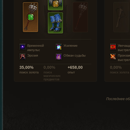
Временной
Усиление
Увечащ
импульс
выстре
Эрозия
Обман судьбы
Пронза
выстре
35,00%
0,00%
+658,00
0,00%
поиск золота
поиск
опыт
поиск золота
магических
предметов
Последнее об