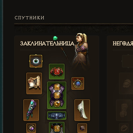
СПУТНИКИ
Заклинательница
Негод