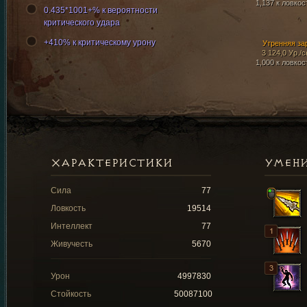
1,137 к ловкос
0.435*1001+% к вероятности
критического удара
+410% к критическому урону
Утренняя за
3 124,0 Ур./с
1,000 к ловкос
ХАРАКТЕРИСТИКИ
УМЕН
Сила
77
Ловкость
19514
Интеллект
77
Живучесть
5670
Урон
4997830
Стойкость
50087100