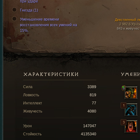
при ударе
Гнезда (1)
Уменьшение времени
Девственный л
2 982,6 Ур./с
восстановления всех умений на
843 к живучес
15%.
ХАРАКТЕРИСТИКИ
УМЕН
Сила
3389
Ловкость
819
Интеллект
77
Живучесть
4080
Урон
147047
Стойкость
4135340