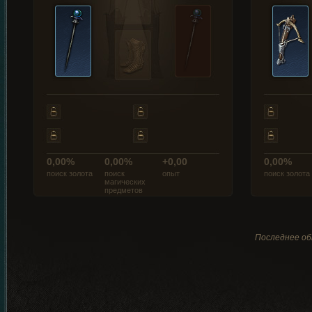
0,00%
0,00%
+0,00
0,00%
поиск золота
поиск
опыт
поиск золота
магических
предметов
Последнее обн