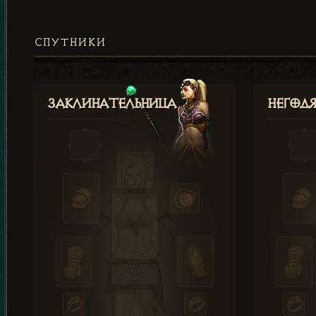
СПУТНИКИ
Заклинательница
Негод