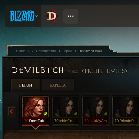
Diablo III
Сообщество
Герои
Devilbtch#1900
DEVILBTCH
PRIME EVILS
#1900
ГЕРОИ
КАРЬЕРА
70
DontFukWthMe
70
IchieCoochie
70
LickMyArs
70
PrivateParts