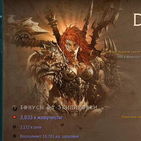
Наплечье Короля-скеле
496 к живучес
БОНУСЫ ОТ ЭКИПИРОВКИ
3,933 к живучести
Перстень-о
3,172 к силе
Восполняет 16,761 ед. здоровья