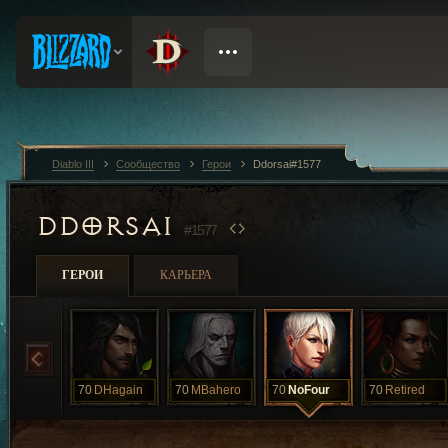
Diablo III
Сообщество
Герои
Ddorsai#1577
DDORSAI
#1577
ГЕРОИ
КАРЬЕРА
70
DHagain
70
MBahero
70
NoFour
70
Retired