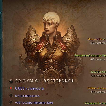
Монолог Лефе
593 к ловкос
Бесконечный простор Ин
449 к ловкос
Захваты Ин
712 к ловкос
БОНУСЫ ОТ ЭКИПИРОВКИ
6,805 к ловкости
Собрание стих
487 к ловкос
6,219 к живучести
+657 к сопротивлению всем
Умеренность Ин