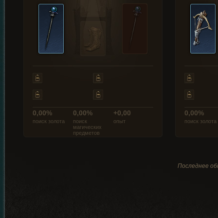
0,00%
0,00%
+0,00
0,00%
поиск золота
поиск
опыт
поиск золота
магических
предметов
Последнее обн