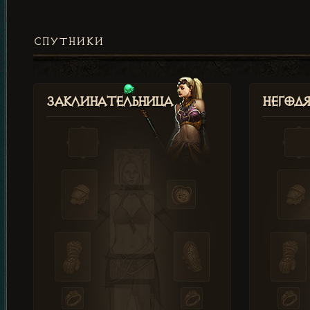
СПУТНИКИ
Заклинательница
Негод