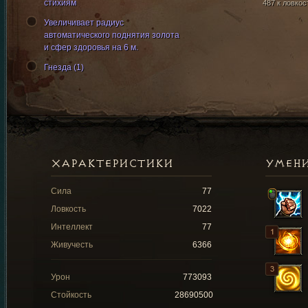
стихиям
487 к ловкос
Увеличивает радиус
автоматического поднятия золота
и сфер здоровья на 6 м.
Гнезда (1)
ХАРАКТЕРИСТИКИ
УМЕН
Сила
77
Ловкость
7022
Интеллект
77
Живучесть
6366
Урон
773093
Стойкость
28690500