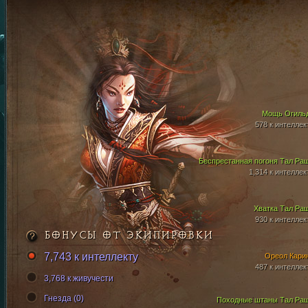
Мощь Огиль
578 к интеллек
Беспрестанная погоня Тал Ра
1,314 к интеллек
Хватка Тал Ра
930 к интеллек
БОНУСЫ ОТ ЭКИПИРОВКИ
7,743 к интеллекту
Ореол Кари
487 к интеллек
3,768 к живучести
Гнезда (0)
Походные штаны Тал Ра