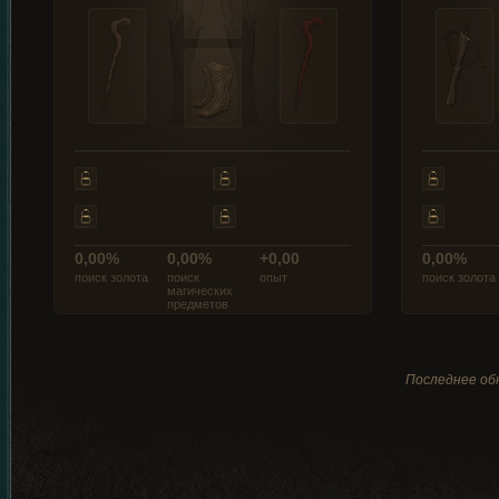
0,00%
0,00%
+0,00
0,00%
поиск золота
поиск
опыт
поиск золота
магических
предметов
Последнее обн