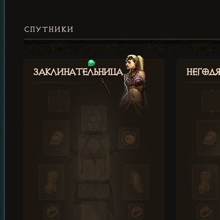
СПУТНИКИ
Заклинательница
Негод