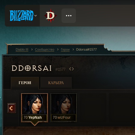
Diablo III
Сообщество
Герои
Ddorsai#1577
DDORSAI
#1577
ГЕРОИ
КАРЬЕРА
SansSenseiHC
70
YepNah
70
wizFour