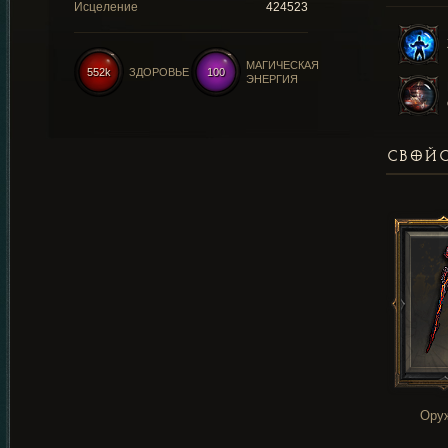
Исцеление
424523
МАГИЧЕСКАЯ
552k
ЗДОРОВЬЕ
100
ЭНЕРГИЯ
СВОЙС
Ору