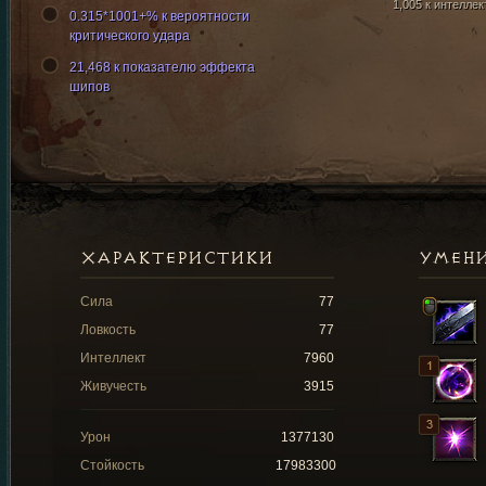
1,005 к интеллек
0.315*1001+% к вероятности
критического удара
21,468 к показателю эффекта
шипов
ХАРАКТЕРИСТИКИ
УМЕН
Сила
77
Ловкость
77
Интеллект
7960
Живучесть
3915
Урон
1377130
Стойкость
17983300