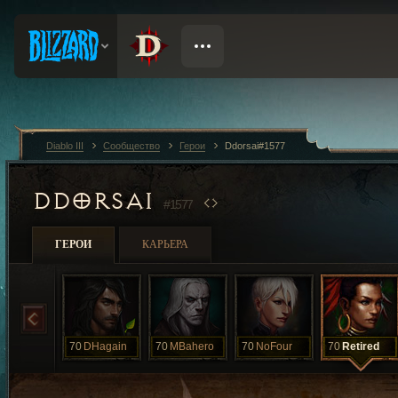
Diablo III
Сообщество
Герои
Ddorsai#1577
DDORSAI
#1577
ГЕРОИ
КАРЬЕРА
70
DHagain
70
MBahero
70
NoFour
70
Retired