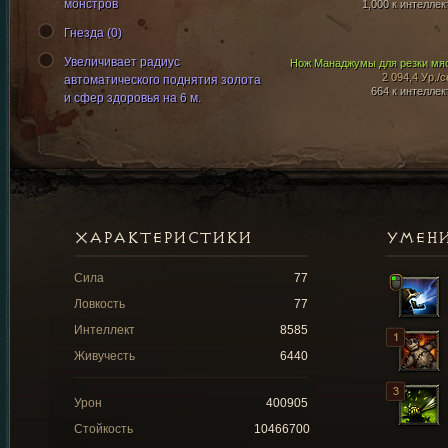
монстров
1,000 к интеллек
Гнезда (0)
Увеличивает радиус
Нож Манаджумы для резки мя
2 094,4 Ур./с
автоматического поднятия золота
664 к интеллек
и сфер здоровья на 6 м.
ХАРАКТЕРИСТИКИ
УМЕН
Сила
77
Ловкость
77
Интеллект
8585
Живучесть
6440
Урон
400905
Стойкость
10466700