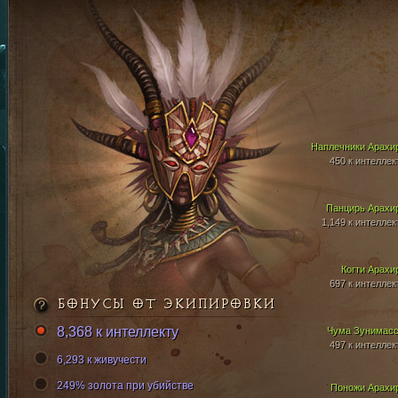
Наплечники Арахи
450 к интеллек
Панцирь Арахи
1,149 к интеллек
Когти Арахи
697 к интеллек
БОНУСЫ ОТ ЭКИПИРОВКИ
8,368 к интеллекту
Чума Зунимас
497 к интеллек
6,293 к живучести
249% золота при убийстве
Поножи Арахи