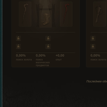
0,00%
0,00%
+0,00
0,00%
поиск золота
поиск
опыт
поиск золота
магических
предметов
Последнее обн