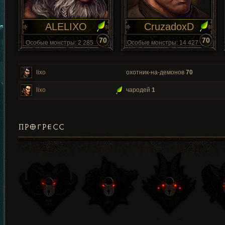
ALELIXO
CruzadoxD
70
70
Особые монстры: 2 285
Особые монстры: 14 427
lixo
охотник-на-демонов
70
lixo
чародей
1
ПРОГРЕСС