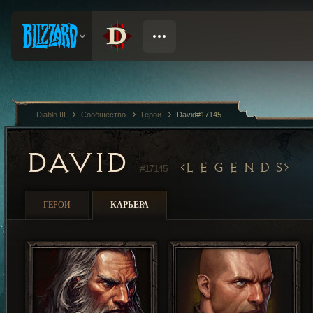
Diablo III
Сообщество
Герои
David#17145
DAVID
L E G E N D S
#17145
ГЕРОИ
КАРЬЕРА