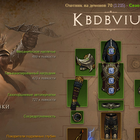
70
(1 215)
Cез
Охотник на демонов
-
K
BDBVI
Механическое наплечье
489 к ловкости
Гальванизированный нагрудник
423 к ловкости
Газопоршневые автоперчатки
727 к ловкости
ВКИ
Сосредоточенность
Покорители подземных глубин