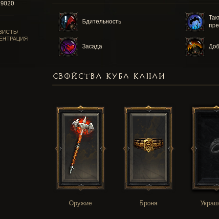
19020
Так
Бдительность
пре
ВИСТЬ/
ЕНТРАЦИЯ
Засада
Доб
СВОЙСТВА КУБА КАНАИ
Оружие
Броня
Украш