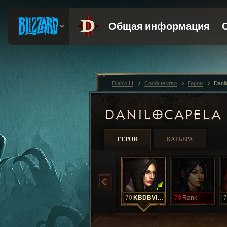
Diablo III
Сообщество
Герои
Dani
DANILOCAPELA
ГЕРОИ
КАРЬЕРА
70
KBDBVIUD
70
Rank
7