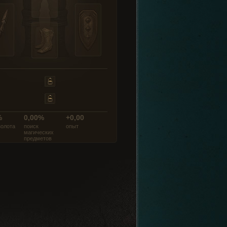
%
0,00%
+0,00
золота
поиск
опыт
магических
предметов