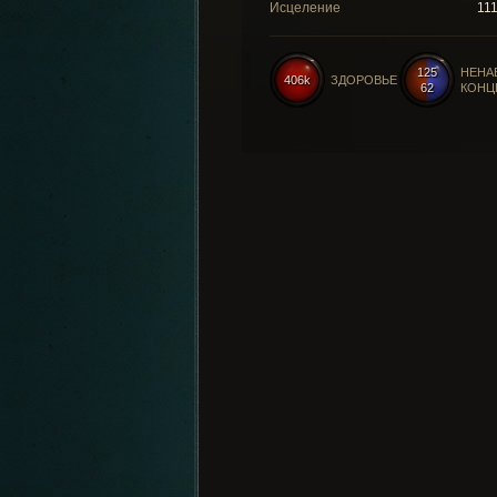
Исцеление
11
125
НЕНА
406k
ЗДОРОВЬЕ
62
КОНЦ