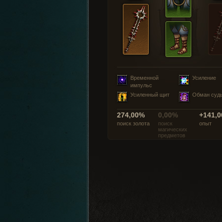
Временной
Усиление
импульс
Усиленный щит
Обман суд
274,00%
0,00%
+141,0
поиск золота
поиск
опыт
магических
предметов