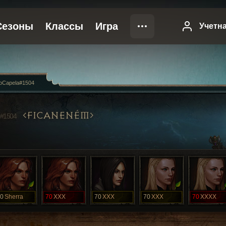
loCapela#1504
FICANENÉM
#1504
0
Sherra
70
XXX
70
XXX
70
XXX
70
XXXX