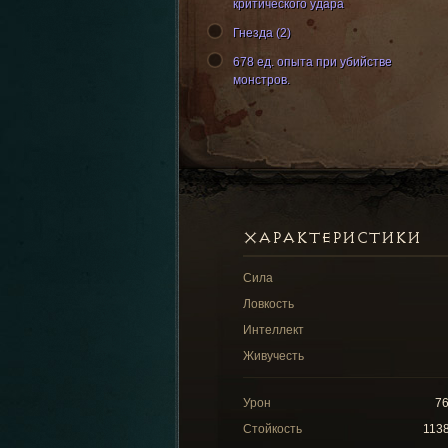
критического удара
Гнезда (2)
678 ед. опыта при убийстве
монстров.
ХАРАКТЕРИСТИКИ
Сила
Ловкость
Интеллект
Живучесть
Урон
7
Стойкость
113