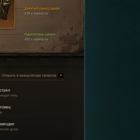
Девятый ранец Цирри
638 к ловкости
Раритетные сапоги
492 к ловкости
Открыть в калькуляторе талантов
стрел
рящая тень
томец
лк
змездие
ачная душа