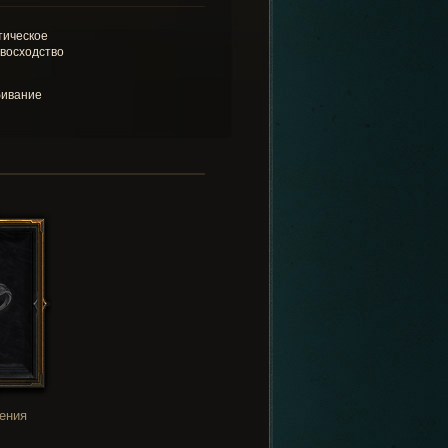
тическое
восходство
ивание
ения