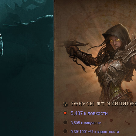
БОНУСЫ ОТ ЭКИПИРО
5,487 к ловкости
3,505 к живучести
0.39*1001+% к вероятности