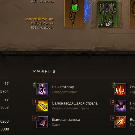
435 к ловкости
Изогнутый лук Яна
2 450,1 Ур./сек
681 к ловкости
УМЕНИЯ
77
На изготовку
Об
5704
Сосредоточение
Па
77
Самонаводящаяся стрела
Пи
3652
Разрушительная стрела
Во
Дымовая завеса
Во
66200
Сдвиг
Мр
88800