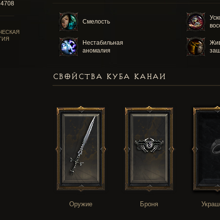
84708
Уск
Смелость
вос
ЧЕСКАЯ
ГИЯ
Нестабильная
Жи
аномалия
за
СВОЙСТВА КУБА КАНАИ
Оружие
Броня
Украш