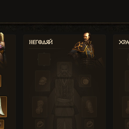
Негодяй
Хр