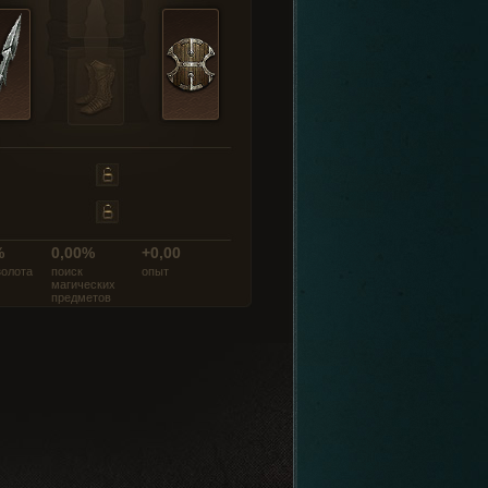
%
0,00%
+0,00
золота
поиск
опыт
магических
предметов