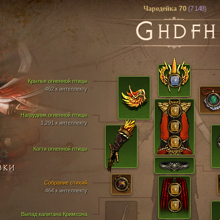
70
(7 148)
Чародейка
G
HDFH
Крылья огненной птицы
462 к интеллекту
Нагрудник огненной птицы
1,291 к интеллекту
Когти огненной птицы
ВКИ
Собрание стихий
464 к интеллекту
Выпад капитана Кримсона