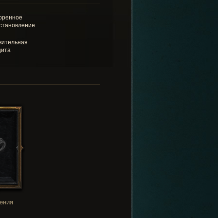
оренное
становление
вительная
щита
ения