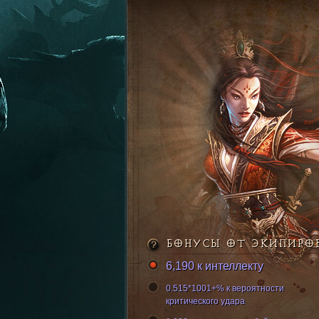
БОНУСЫ ОТ ЭКИПИРО
6,190 к интеллекту
0.515*1001+% к вероятности
критического удара