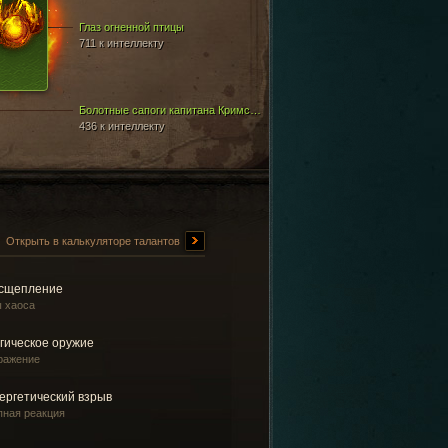
Глаз огненной птицы
711 к интеллекту
Болотные сапоги капитана Кримсона
436 к интеллекту
Открыть в калькуляторе талантов
сщепление
ы хаоса
гическое оружие
ражение
ергетический взрыв
пная реакция