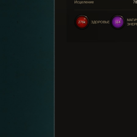
Исцеление
7
МАГИ
276k
ЗДОРОВЬЕ
114
ЭНЕР