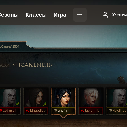
loCapela#1504
FICANENÉM
#1504
0
asdfgsdf
70
fdhgbdfgb
70
ghdfh
70
tgyruhjrfgh
70
xbvdfhgd