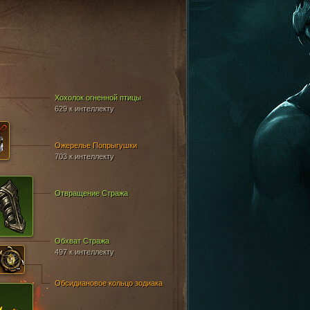
Хохолок огненной птицы
629 к интеллекту
Ожерелье Попрыгушки
703 к интеллекту
Отвращение Стража
Обхват Стража
497 к интеллекту
Обсидиановое кольцо зодиака