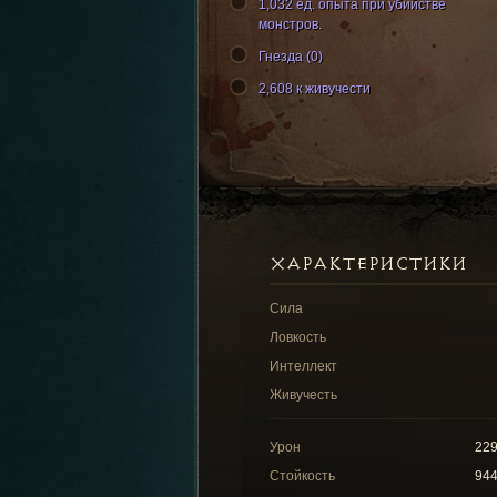
1,032 ед. опыта при убийстве
монстров.
Гнезда (0)
2,608 к живучести
ХАРАКТЕРИСТИКИ
Сила
Ловкость
Интеллект
Живучесть
Урон
22
Стойкость
94