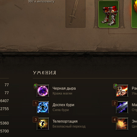
997 к интеллекту
УМЕНИЯ
77
Черная дыра
Ра
77
Кража магии
Уз
6407
Доспех бури
Ма
2755
Сила бури
От
Телепортация
Эн
95360
Безопасный переход
Це
45700