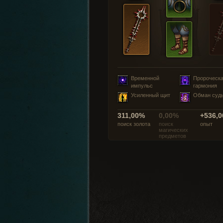
Временной
Пророческ
импульс
гармония
Усиленный щит
Обман суд
311,00%
0,00%
+536,0
поиск золота
поиск
опыт
магических
предметов