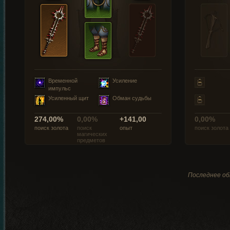
Временной
Усиление
импульс
Усиленный щит
Обман судьбы
274,00%
0,00%
+141,00
0,00%
поиск золота
поиск
опыт
поиск золота
магических
предметов
Последнее обн