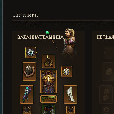
СПУТНИКИ
Заклинательница
Негод