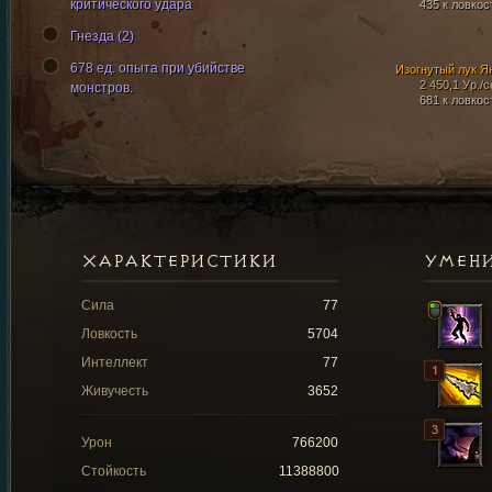
критического удара
435 к ловкос
Гнезда (2)
678 ед. опыта при убийстве
Изогнутый лук Я
2 450,1 Ур./с
монстров.
681 к ловкос
ХАРАКТЕРИСТИКИ
УМЕН
Сила
77
Ловкость
5704
Интеллект
77
Живучесть
3652
Урон
766200
Стойкость
11388800