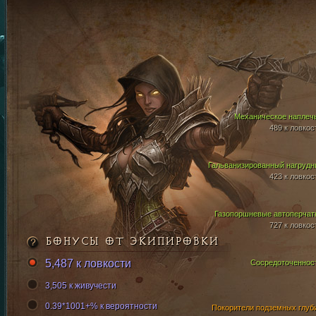
Механическое наплеч
489 к ловкос
Гальванизированный нагрудн
423 к ловкос
Газопоршневые автоперчат
727 к ловкос
БОНУСЫ ОТ ЭКИПИРОВКИ
5,487 к ловкости
Сосредоточеннос
3,505 к живучести
0.39*1001+% к вероятности
Покорители подземных глуб