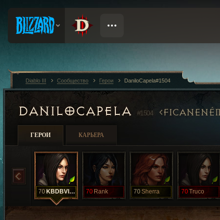
Diablo III
Сообщество
Герои
DaniloCapela#1504
DANILOCAPELA
FICANENÉ
#1504
ГЕРОИ
КАРЬЕРА
70
KBDBVIUD
70
Rank
70
Sherra
70
Truco