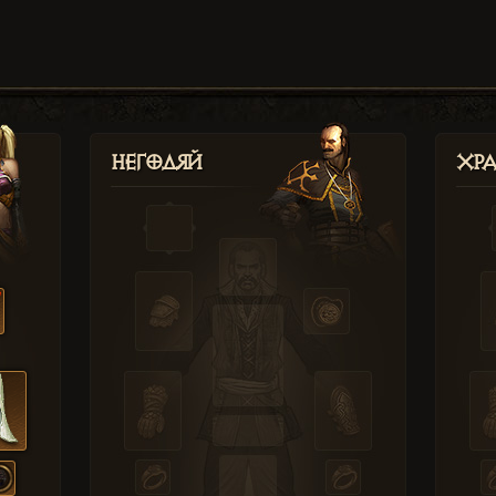
Негодяй
Хр