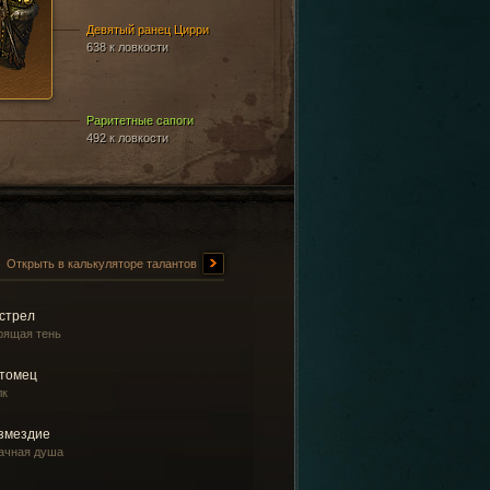
Девятый ранец Цирри
638 к ловкости
Раритетные сапоги
492 к ловкости
Открыть в калькуляторе талантов
стрел
рящая тень
томец
лк
змездие
ачная душа