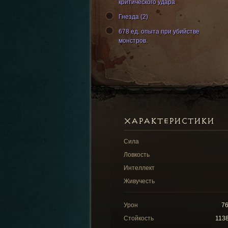
критического удара
Гнезда (2)
678 ед. опыта при убийстве
монстров.
ХАРАКТЕРИСТИКИ
Сила
Ловкость
Интеллект
Живучесть
Урон
7
Стойкость
113