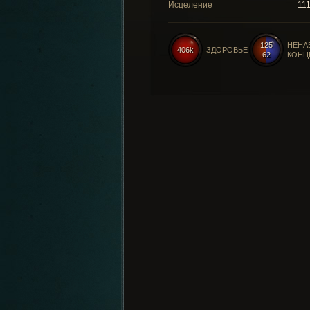
Исцеление
11
125
НЕНА
406k
ЗДОРОВЬЕ
62
КОНЦ