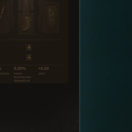
%
0,00%
+0,00
золота
поиск
опыт
магических
предметов