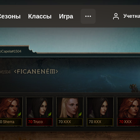
loCapela#1504
FICANENÉM
#1504
0
Sherra
70
Truco
70
XXX
70
XXX
70
XXX