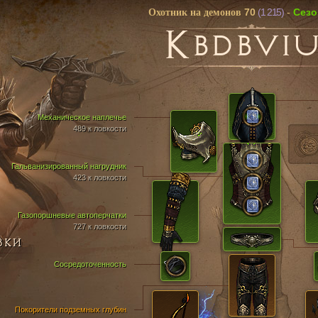
70
(1 215)
Cез
Охотник на демонов
-
K
BDBVI
Механическое наплечье
489 к ловкости
Гальванизированный нагрудник
423 к ловкости
Газопоршневые автоперчатки
727 к ловкости
ВКИ
Сосредоточенность
Покорители подземных глубин