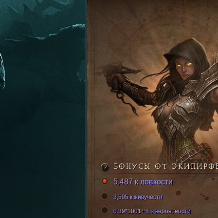
БОНУСЫ ОТ ЭКИПИРО
5,487 к ловкости
3,505 к живучести
0.39*1001+% к вероятности