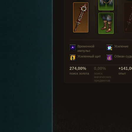
Временной
Усиление
импульс
Усиленный щит
Обман суд
274,00%
0,00%
+141,0
поиск золота
поиск
опыт
магических
предметов