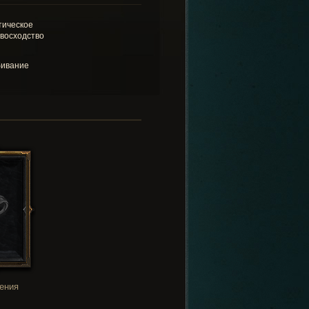
тическое
восходство
ивание
ения