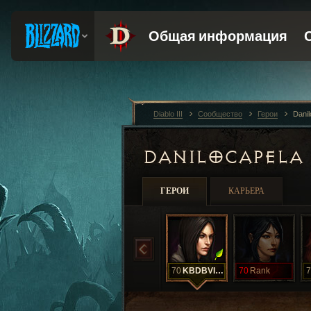
Diablo III
Сообщество
Герои
Dani
DANILOCAPELA
ГЕРОИ
КАРЬЕРА
70
KBDBVIUD
70
Rank
7