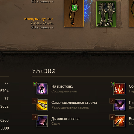
435 к ловкости
Изогнутый лук Яна
2 450,1 Ур./сек
681 к ловкости
УМЕНИЯ
77
На изготовку
Об
5704
Сосредоточение
Па
77
Самонаводящаяся стрела
Пи
3652
Разрушительная стрела
Во
Дымовая завеса
Во
66200
Сдвиг
Мр
88800