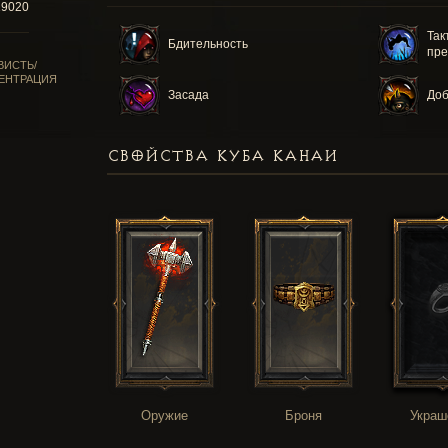
19020
Так
Бдительность
пре
ВИСТЬ/
ЕНТРАЦИЯ
Засада
Доб
СВОЙСТВА КУБА КАНАИ
Оружие
Броня
Украш