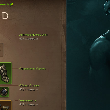
онный
UD
Антиутопические очки
695 к ловкости
Отвращение Стража
Обхват Стража
462 к ловкости
Умеренность
445 к ловкости