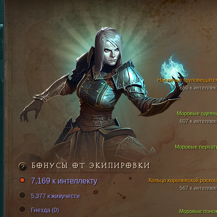
Наплечье труповещате
650 к интеллек
Моровые одеян
607 к интеллек
Моровые перчат
БОНУСЫ ОТ ЭКИПИРОВКИ
7,169 к интеллекту
Кольцо королевской роско
567 к интеллек
5,377 к живучести
Гнезда (0)
Моровые поно