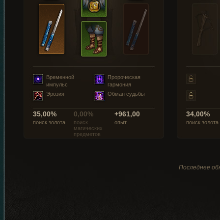
Временной
Пророческая
импульс
гармония
Эрозия
Обман судьбы
35,00%
0,00%
+961,00
34,00%
поиск золота
поиск
опыт
поиск золота
магических
предметов
Последнее обн