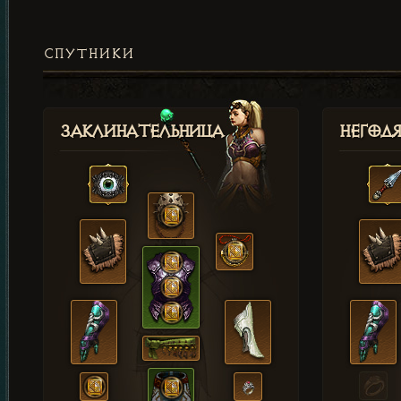
СПУТНИКИ
Заклинательница
Негод