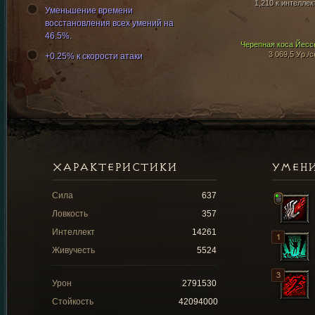
1,210 к интеллек
Уменьшение времени
восстановления всех умений на
46.5%.
Черепная коса Йесс
3 069,5 Ур./с
+0.25% к скорости атаки
ХАРАКТЕРИСТИКИ
УМЕН
Сила
637
Ловкость
357
Интеллект
14261
Живучесть
5524
Урон
2791530
Стойкость
42094000