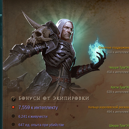
Оплечье поддержан
650 к интеллек
Чешуя Траг'У
458 к интеллек
Когти Траг'У
639 к интеллек
БОНУСЫ ОТ ЭКИПИРОВКИ
7,559 к интеллекту
Кольцо королевской роско
494 к интеллек
6,241 к живучести
647 ед. опыта при убийстве
Шкура Траг'У