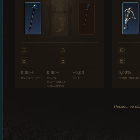
0,00%
0,00%
+0,00
0,00%
поиск золота
поиск
опыт
поиск золота
магических
предметов
Последнее обн