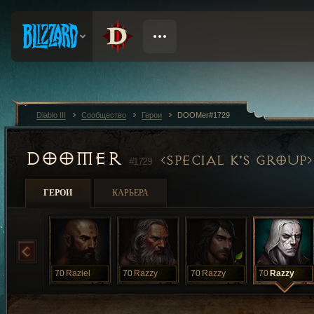
Diablo III
Сообщество
Герои
DOOMer#1729
DOOMER
SPECIAL K'S GROUP
#1729
ГЕРОИ
КАРЬЕРА
70
Raziel
70
Razzy
70
Razzy
70
Razzy