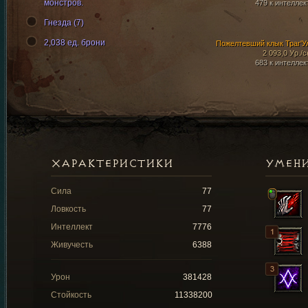
монстров.
479 к интеллек
Гнезда (7)
2,038 ед. брони
Пожелтевший клык Траг'У
2 093,0 Ур./с
683 к интеллек
ХАРАКТЕРИСТИКИ
УМЕН
Сила
77
Ловкость
77
Интеллект
7776
Живучесть
6388
Урон
381428
Стойкость
11338200