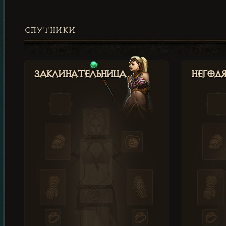
СПУТНИКИ
Заклинательница
Негод