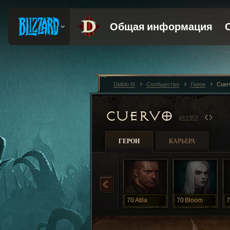
Diablo III
Сообщество
Герои
Cuer
CUERVO
#11351
ГЕРОИ
КАРЬЕРА
70
Atila
70
Bloom
7