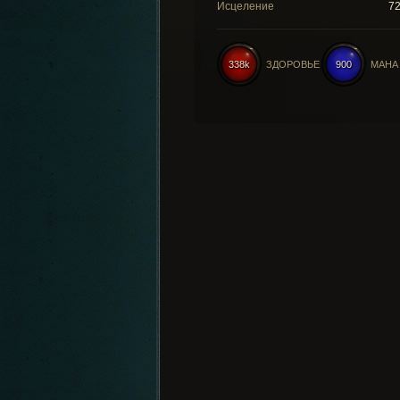
Исцеление
7
338k
ЗДОРОВЬЕ
900
МАНА