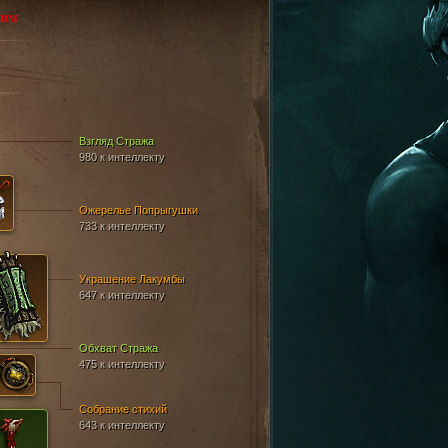
жим
Взгляд Стража
980 к интеллекту
Ожерелье Попрыгушки
733 к интеллекту
Украшение Лакумбы
647 к интеллекту
Обхват Стража
475 к интеллекту
Собрание стихий
643 к интеллекту