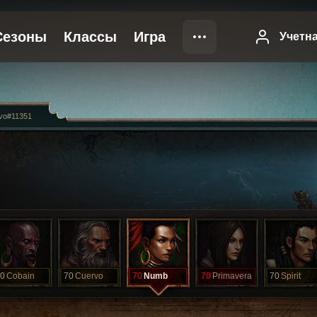
vo#11351
0
Cobain
70
Cuervo
70
Numb
70
Primavera
70
Spirit