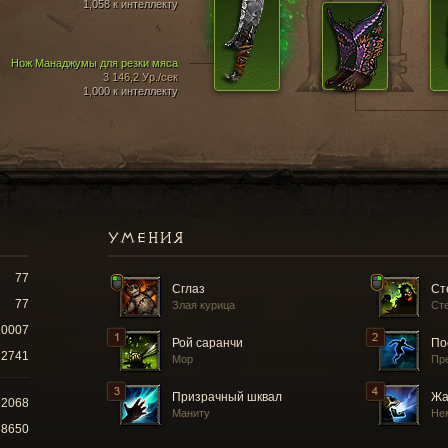
1,058 к интеллекту
Нож Манаджумы для резки мяса
3 146,2 Ур./сек
1,000 к интеллекту
УМЕНИЯ
77
Сглаз
Ст
77
Злая курица
Ст
10007
Рой саранчи
По
2741
Мор
Пр
Призрачный шквал
Жа
92068
Маниту
Не
68650