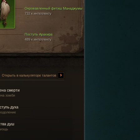
Окровавленный фетиш Манаджумы
732 к интеллекту
Поступь Арахира
489 к интеллекту
Открыть в калькуляторе талантов
ена смерти
ена зомби
ступь духа
еодоление
тва душ
мощь