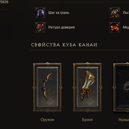
25926
Шаг за грань
Льс
Ритуал доверия
Мед
СВОЙСТВА КУБА КАНАИ
Оружие
Броня
Украш