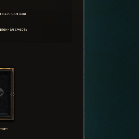
тивые фетиши
ленная смерть
ения