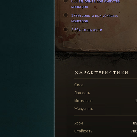
836 ед. опыта при убийстве
монстров.
178% золота при убийстве
монстров
2,594 к живучести
ХАРАКТЕРИСТИКИ
Сила
Ловкость
Интеллект
Живучесть
Урон
8
Стойкость
78