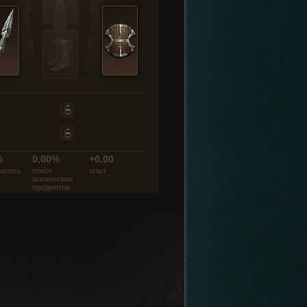
%
0,00%
+0,00
золота
поиск
опыт
магических
предметов