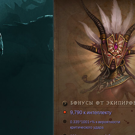
БОНУСЫ ОТ ЭКИПИРО
9,790 к интеллекту
0.335*1001+% к вероятности
критического удара