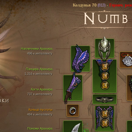
70
(813)
Колдунья
-
Героич. ре
N
UMB
Наплечники Арахира
496 к интеллекту
Панцирь Арахира
1,316 к интеллекту
Когти Арахира
737 к интеллекту
ВКИ
Кольцо пустоты
484 к интеллекту
Поножи Арахира