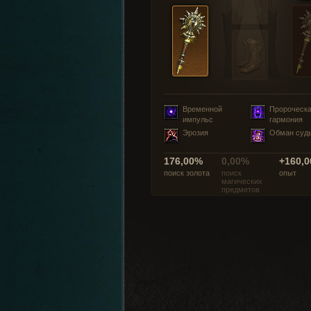
Временной
Пророческ
импульс
гармония
Эрозия
Обман суд
176,00%
0,00%
+160,0
поиск золота
поиск
опыт
магических
предметов