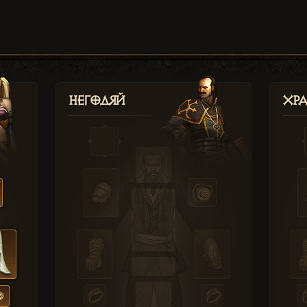
Негодяй
Хр