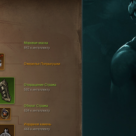
Моровая маска
842 к интеллекту
Ожерелье Попрыгушки
Отвращение Стража
592 к интеллекту
Обхват Стража
634 к интеллекту
Иорданов камень
444 к интеллекту