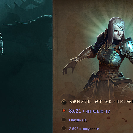
БОНУСЫ ОТ ЭКИПИРО
8,621 к интеллекту
Гнезда (10)
2,602 к живучести