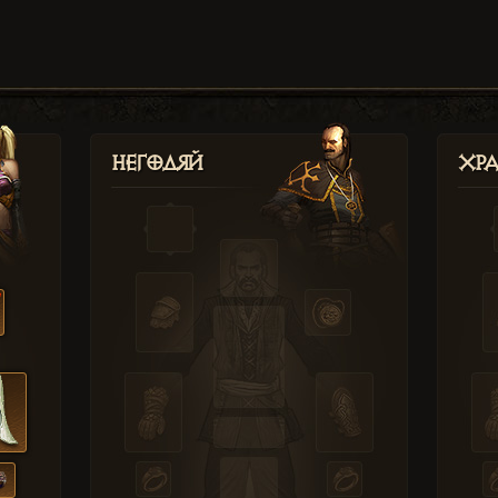
Негодяй
Хр