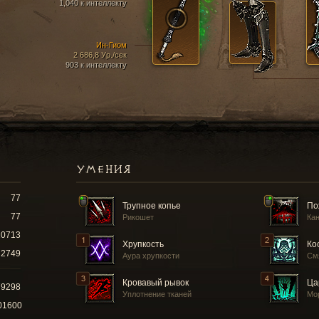
1,040 к интеллекту
Ин-Гиом
2 686,8 Ур./сек
903 к интеллекту
УМЕНИЯ
77
Трупное копье
По
77
Рикошет
Ка
10713
Хрупкость
Ко
2749
Аура хрупкости
См
Кровавый рывок
Ца
79298
Уплотнение тканей
Мо
01600