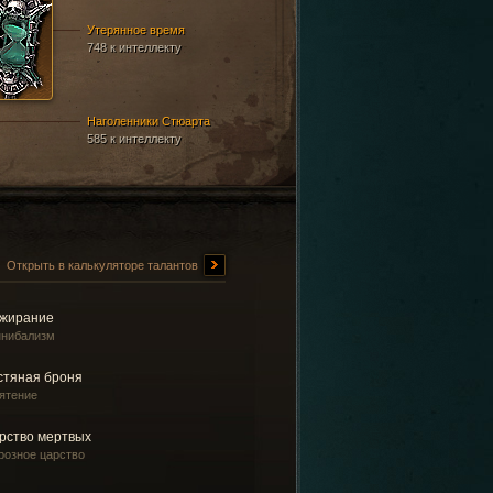
Утерянное время
748 к интеллекту
Наголенники Стюарта
585 к интеллекту
Открыть в калькуляторе талантов
жирание
ннибализм
стяная броня
ятение
рство мертвых
розное царство