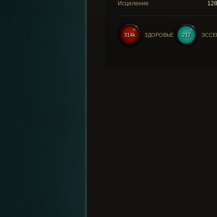
Исцеление
12
314k
ЗДОРОВЬЕ
217
ЭССЕ