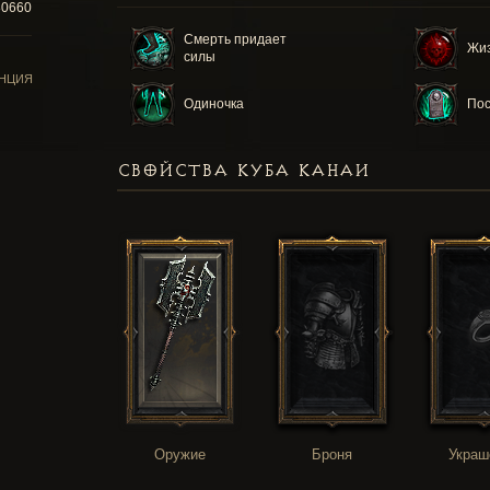
80660
Смерть придает
Жиз
силы
НЦИЯ
Одиночка
Пос
СВОЙСТВА КУБА КАНАИ
Оружие
Броня
Украш