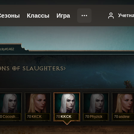
city#1462
ONS OF SLAUGHTERS
0
Cocoshakaku
70
KKCK
70
KKCK
70
Phyzick
70
asdew