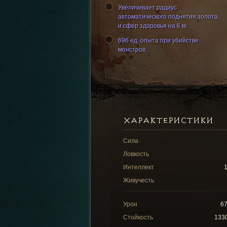
Увеличивает радиус
автоматического поднятия золота
и сфер здоровья на 6 м.
696 ед. опыта при убийстве
монстров.
ХАРАКТЕРИСТИКИ
Сила
Ловкость
Интеллект
Живучесть
Урон
6
Стойкость
133