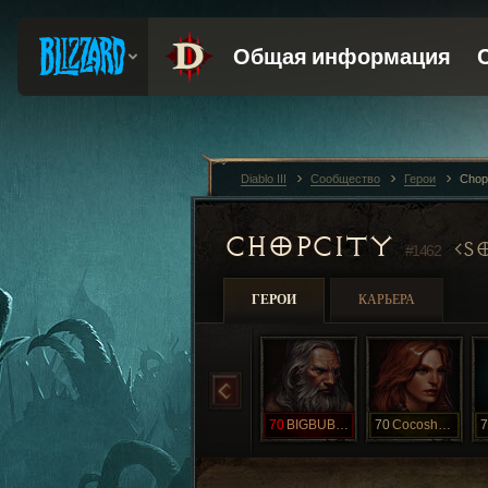
Diablo III
Сообщество
Герои
Chop
CHOPCITY
S
#1462
ГЕРОИ
КАРЬЕРА
70
BIGBUBBA
70
Cocoshakaku
7