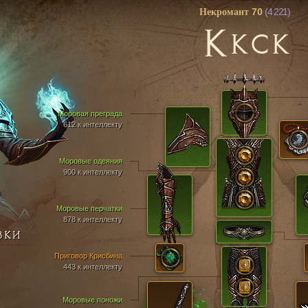
70
(4 221)
Некромант
K
KCK
Моровая преграда
612 к интеллекту
Моровые одеяния
900 к интеллекту
Моровые перчатки
878 к интеллекту
ВКИ
Приговор Крисбина
443 к интеллекту
Моровые поножи