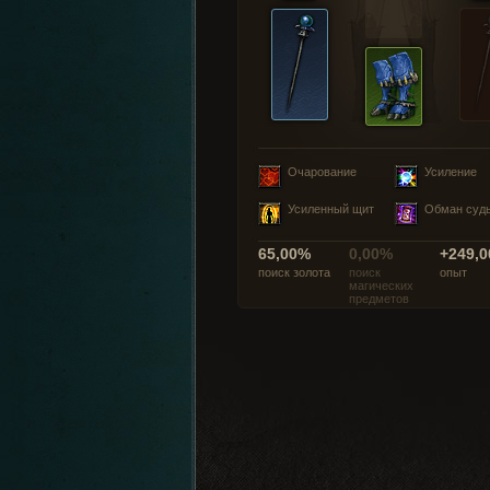
Очарование
Усиление
Усиленный щит
Обман суд
65,00%
0,00%
+249,0
поиск золота
поиск
опыт
магических
предметов