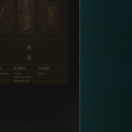
%
0,00%
+0,00
золота
поиск
опыт
магических
предметов