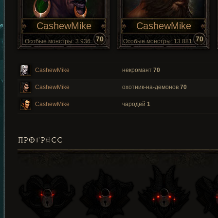
CashewMike
CashewMike
70
70
Особые монстры: 3 936
Особые монстры: 13 881
CashewMike
некромант
70
CashewMike
охотник-на-демонов
70
CashewMike
чародей
1
ПРОГРЕСС