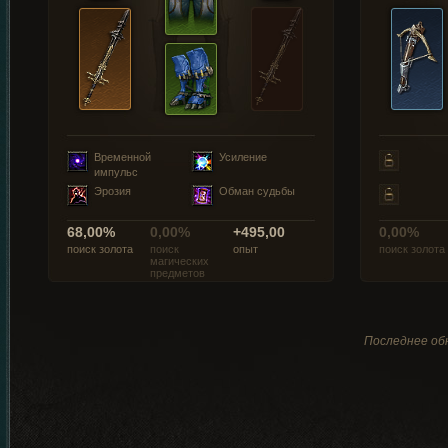
Временной
Усиление
импульс
Эрозия
Обман судьбы
68,00%
0,00%
+495,00
0,00%
поиск золота
поиск
опыт
поиск золота
магических
предметов
Последнее обн