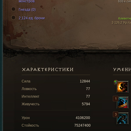
монстров.
633 к си
Гнезда (0)
2,124 ед. брони
Клеветн
3 126,2 Ур./с
ХАРАКТЕРИСТИКИ
УМЕН
Сила
12844
Ловкость
77
Интеллект
77
Живучесть
5794
Урон
4106200
Стойкость
75247400