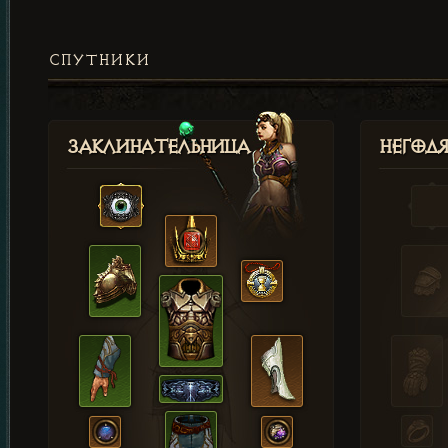
СПУТНИКИ
Заклинательница
Негод