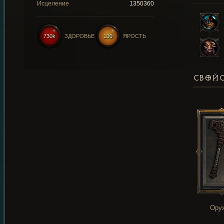
Исцеление
1350360
730k
ЗДОРОВЬЕ
100
ЯРОСТЬ
СВОЙС
Ору