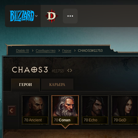
Diablo III
Сообщество
Герои
CHAOS3#11753
CHAOS3
#11753
ГЕРОИ
КАРЬЕРА
70
Ancient
70
Conan
70
Echo
70
GoD