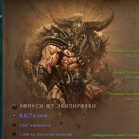
Наплечники Пустош
645 к си
Кираса Пустош
637 к си
Рукавицы Пустош
936 к си
БОНУСЫ ОТ ЭКИПИРОВКИ
6,627 к силе
5,647 к живучести
1,466 ед. опыта при убийстве
Набедренные щитки Пустош