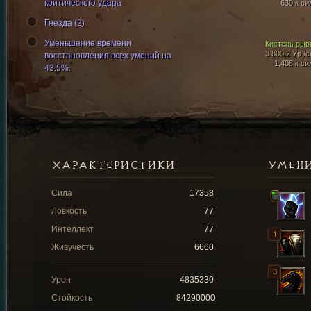
критического удара
630 к си
Гнезда (2)
Уменьшение времени
Кистень рыв
3 800,2 Ур./с
восстановления всех умений на
1,408 к си
43.5%.
ХАРАКТЕРИСТИКИ
УМЕН
Сила
17358
Ловкость
77
Интеллект
77
Живучесть
6660
Урон
4835330
Стойкость
84290000