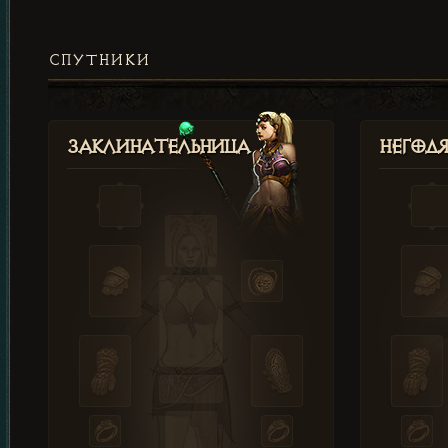
СПУТНИКИ
Заклинательница
Негод