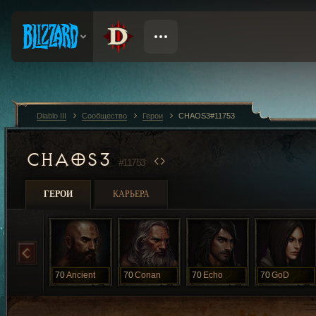
Diablo III
Сообщество
Герои
CHAOS3#11753
CHAOS3
#11753
ГЕРОИ
КАРЬЕРА
70
Ancient
70
Conan
70
Echo
70
GoD