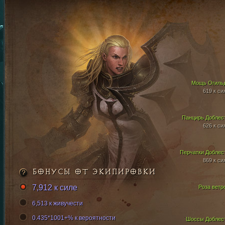
Мощь Огиль
619 к си
Панцирь Доблес
626 к си
Перчатки Доблес
869 к си
БОНУСЫ ОТ ЭКИПИРОВКИ
7,912 к силе
Роза ветр
6,513 к живучести
0.435*1001+% к вероятности
Шоссы Доблес