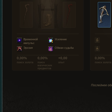
Временной
Усиление
импульс
Эрозия
Обман судьбы
0,00%
0,00%
+0,00
0,00%
поиск золота
поиск
опыт
поиск золота
магических
предметов
Последнее обн