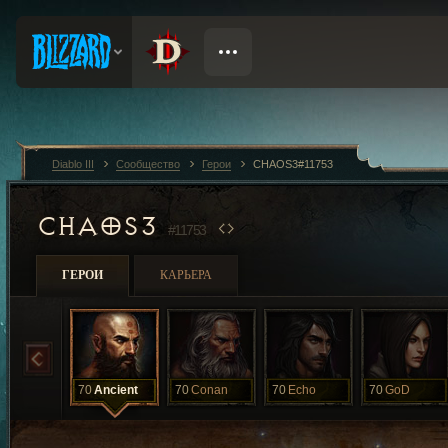
Diablo III
Сообщество
Герои
CHAOS3#11753
CHAOS3
#11753
ГЕРОИ
КАРЬЕРА
70
Ancient
70
Conan
70
Echo
70
GoD