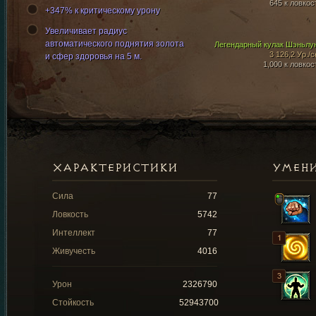
645 к ловкос
+347% к критическому урону
Увеличивает радиус
автоматического поднятия золота
Легендарный кулак Шэньлу
3 126,2 Ур./с
и сфер здоровья на 5 м.
1,000 к ловкос
ХАРАКТЕРИСТИКИ
УМЕН
Сила
77
Ловкость
5742
Интеллект
77
Живучесть
4016
Урон
2326790
Стойкость
52943700