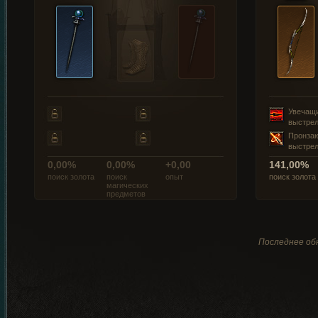
Увечащ
выстре
Пронза
выстре
0,00%
0,00%
+0,00
141,00%
поиск золота
поиск
опыт
поиск золота
магических
предметов
Последнее обн