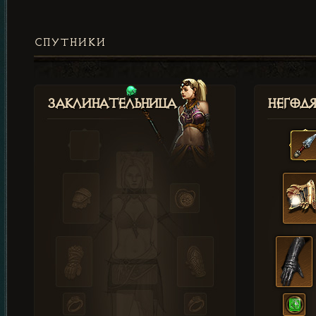
СПУТНИКИ
Заклинательница
Негод