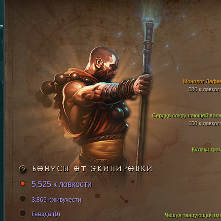
Монолог Лефе
586 к ловкос
Сердце сокрушающей вол
650 к ловкос
Кулаки гро
БОНУСЫ ОТ ЭКИПИРОВКИ
5,525 к ловкости
3,869 к живучести
Гнезда (0)
Чешуя танцующей зм