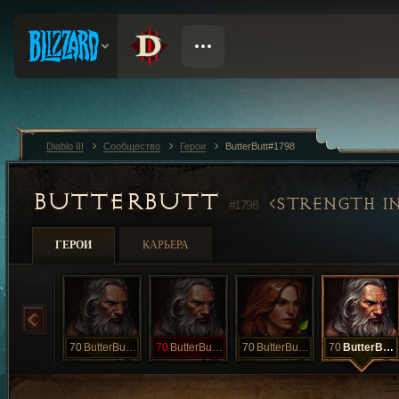
Diablo III
Сообщество
Герои
ButterButt#1798
BUTTERBUTT
STRENGTH I
#1798
ГЕРОИ
КАРЬЕРА
70
ButterButtBR
70
ButterButtBR
70
ButterButtBr
70
ButterButtBr