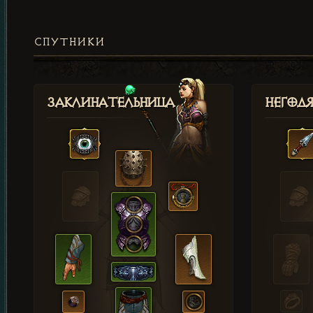
СПУТНИКИ
Заклинательница
Негод