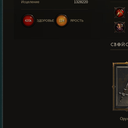
Исцеление
1328220
420k
ЗДОРОВЬЕ
124
ЯРОСТЬ
СВОЙС
Ору