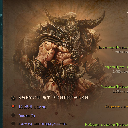
Наплечники Пустош
650 к си
Кираса Пустош
1,483 к си
Рукавицы Пустош
1,000 к си
БОНУСЫ ОТ ЭКИПИРОВКИ
10,858 к силе
Собрание стих
Гнезда (0)
1,425 ед. опыта при убийстве
Набедренные щитки Пустош