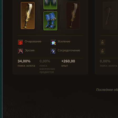
Очарование
Усиление
Эрозия
Сосредоточение
34,00%
0,00%
+260,00
0,00%
поиск золота
поиск
опыт
поиск золота
магических
предметов
Последнее обн