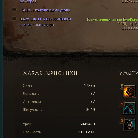
монстров.
1,197 к си
+501% к критическому урону
0.425*1001+% к вероятности
Торжественная клятва Бул-Като
2 928,1 Ур./с
критического удара
1,000 к си
ХАРАКТЕРИСТИКИ
УМЕН
Сила
17875
Ловкость
77
Интеллект
77
Живучесть
3649
Урон
5349420
Стойкость
31295500