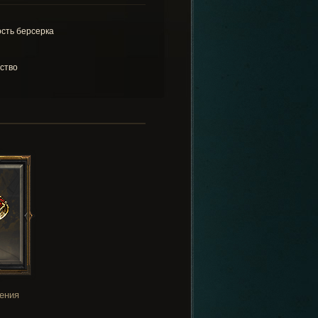
сть берсерка
ство
ения