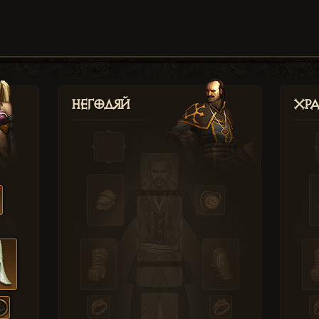
Негодяй
Хр