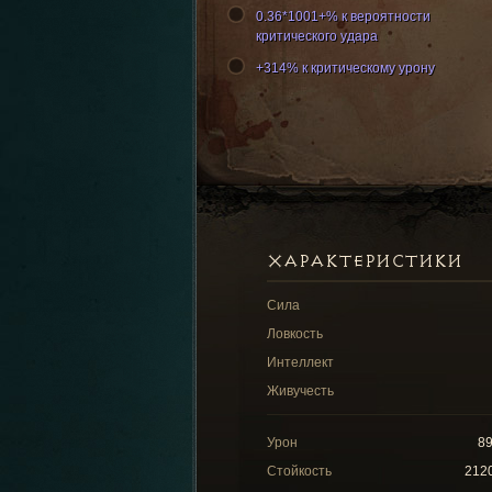
0.36*1001+% к вероятности
критического удара
+314% к критическому урону
ХАРАКТЕРИСТИКИ
Сила
Ловкость
Интеллект
Живучесть
Урон
8
Стойкость
212