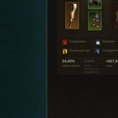
Очарование
Усиление
Усиленный щит
Сосредото
34,00%
0,00%
+827,0
поиск золота
поиск
опыт
магических
предметов