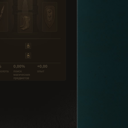
%
0,00%
+0,00
золота
поиск
опыт
магических
предметов