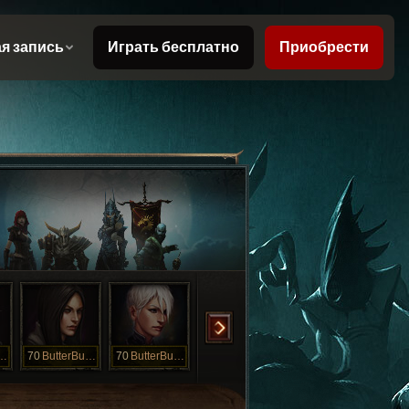
erButtDH
70
ButterButtDh
70
ButterButtMk
70
ButterButtMk
70
ButterButtNc
70