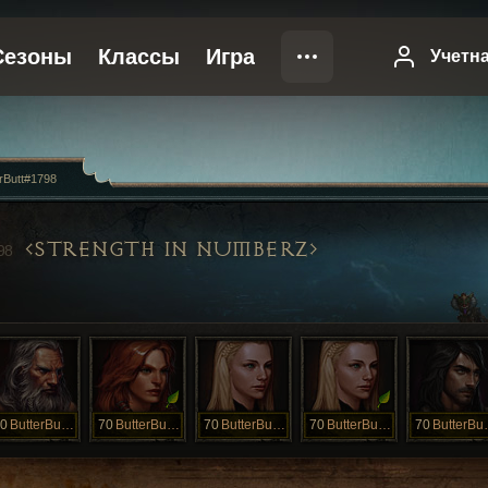
rButt#1798
STRENGTH IN NUMBERZ
98
0
ButterButtBr
70
ButterButtBr
70
ButterButtCR
70
ButterButtCr
70
Butt