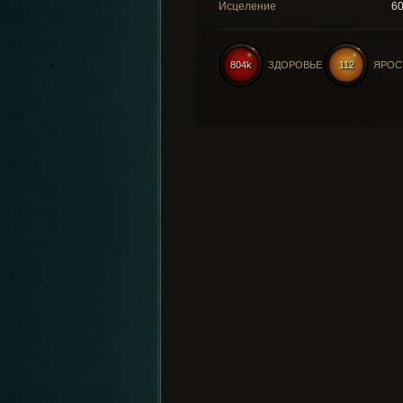
Исцеление
6
804k
ЗДОРОВЬЕ
112
ЯРОС