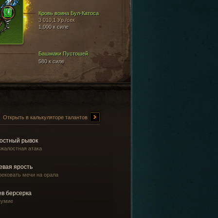
Кровь воина Бул-Катоса
3 010,1 Ур./сек
1,000 к силе
Башмаки Пустошей
580 к силе
Открыть в калькуляторе талантов
остный рывок
зжалостная атака
евая ярость
рековать мечи на орала
ев берсерка
зумие