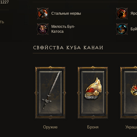
01227
Стальные нервы
Яро
ТЬ
Милость Бул-
Буй
Катоса
СВОЙСТВА КУБА КАНАИ
Оружие
Броня
Украш