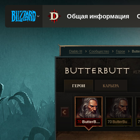
Diablo III
Сообщество
Герои
Butte
BUTTERBUTT
#17
ГЕРОИ
КАРЬЕРА
70
ButterButtBR
70
ButterButtBR
7