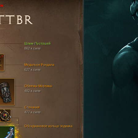
им
TTBR
Шлем Пустошей
862 к силе
Медальон Рондала
627 к силе
Обвязки Мортика
482 к силе
Стенания
477 к силе
Обсидиановое кольцо зодиака