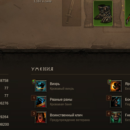
1,167 к силе
УМЕНИЯ
8758
Вихрь
Яр
77
Кровавый вихрь
Бе
77
Рваные раны
Бо
6276
Кровавая баня
Пе
Воинственный клич
Гн
99264
Предупреждение ветерана
Бе
08200