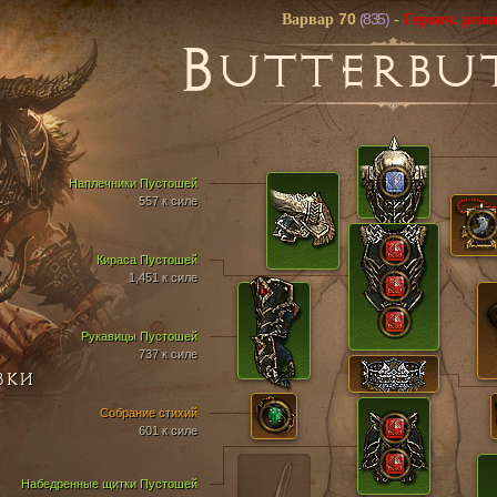
70
(835)
Варвар
-
Героич. реж
B
UTTERBU
Наплечники Пустошей
557 к силе
Кираса Пустошей
1,451 к силе
Рукавицы Пустошей
737 к силе
ВКИ
Собрание стихий
601 к силе
Набедренные щитки Пустошей