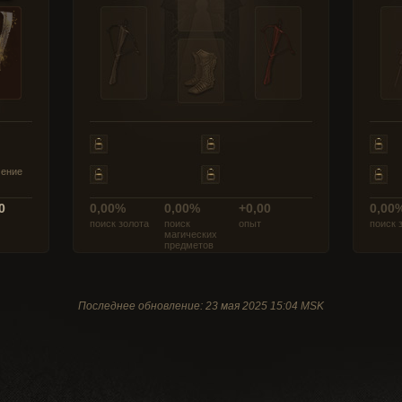
чение
0
0,00%
0,00%
+0,00
0,00
поиск золота
поиск
опыт
поиск 
магических
предметов
Последнее обновление: 23 мая 2025 15:04 MSK