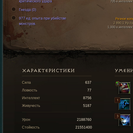
критического удара
705 к интеллек
Гнезда (0)
977 ед. опыта при убийстве
Резное коп
2 890,1 Ур./с
монстров.
1,000 к интеллек
ХАРАКТЕРИСТИКИ
УМЕН
Сила
637
Ловкость
77
Интеллект
8756
Живучесть
5187
Урон
2188760
Стойкость
21551400