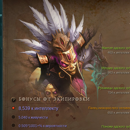
Мантия адского зу
463 к интеллек
Мундир адского зу
983 к интеллек
Рукавицы адского зу
704 к интеллек
БОНУСЫ ОТ ЭКИПИРОВКИ
8,539 к интеллекту
Палец низкорослого челове
650 к интеллек
5,040 к живучести
0.505*1001+% к вероятности
Поножи адского зу