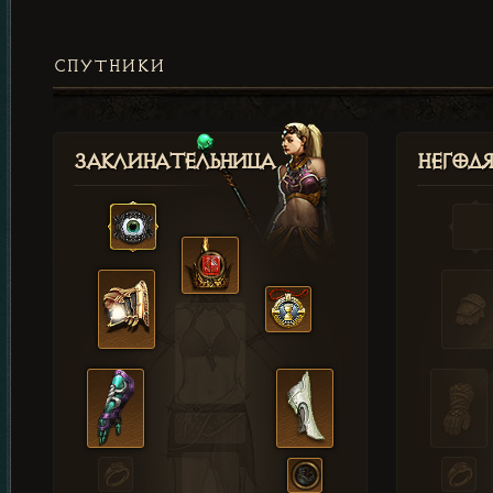
СПУТНИКИ
Заклинательница
Негод