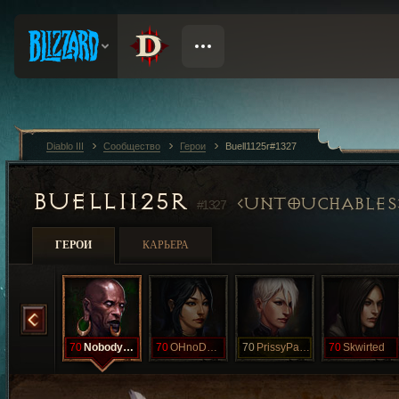
Diablo III
Сообщество
Герои
Buell1125r#1327
BUELL1125R
UNTOUCHABLES
#1327
ГЕРОИ
КАРЬЕРА
Lucy
70
NobodysHome
70
OHnoDMOslo
70
PrissyPants
70
Skwirted