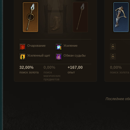
Очарование
Усиление
Усиленный щит
Обман судьбы
32,00%
0,00%
+167,00
0,00%
поиск золота
поиск
опыт
поиск золота
магических
предметов
Последнее обн