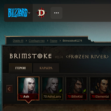
Diablo III
Сообщество
Герои
Brimstoke#1174
BRIMSTOKE
FROZEN RIVER
#1174
ГЕРОИ
КАРЬЕРА
70
Ash
70
AshyLarry
70
BillieKid
70
Elemental