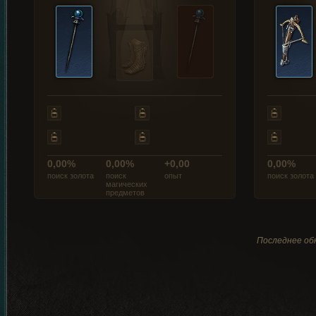
0,00%
0,00%
+0,00
0,00%
поиск золота
поиск
опыт
поиск золота
магических
предметов
Последнее обн