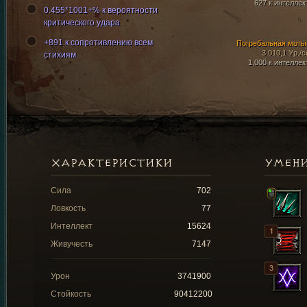
627 к интеллек
0.455*1001+% к вероятности
критического удара
+891 к сопротивлению всем
Погребальная моты
3 010,1 Ур./с
стихиям
1,000 к интеллек
ХАРАКТЕРИСТИКИ
УМЕН
Сила
702
Ловкость
77
Интеллект
15624
Живучесть
7147
Урон
3741900
Стойкость
90412200