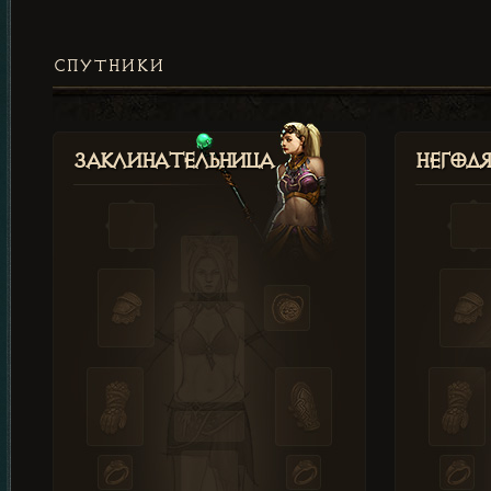
СПУТНИКИ
Заклинательница
Негод