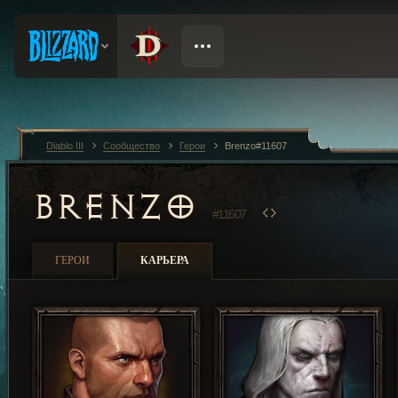
Diablo III
Сообщество
Герои
Brenzo#11607
BRENZO
#11607
ГЕРОИ
КАРЬЕРА