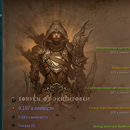
Механическое наплеч
650 к ловкос
Кираса Аки
635 к ловкос
Газопоршневые автоперчат
867 к ловкос
БОНУСЫ ОТ ЭКИПИРОВКИ
9,197 к ловкости
Кольцо королевской роско
650 к ловкос
5,945 к живучести
Гнезда (0)
Выпад капитана Кримсо