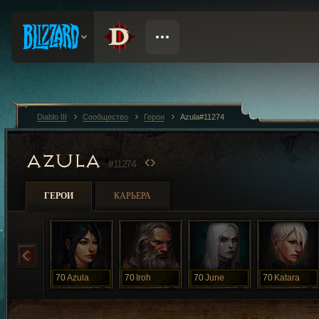
Diablo III
Сообщество
Герои
Azula#11274
AZULA
#11274
ГЕРОИ
КАРЬЕРА
70
Azula
70
Iroh
70
June
70
Katara