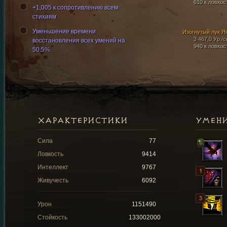
610 к ловкос
+1,005 к сопротивлению всем
стихиям
Уменьшение времени
Изогнутый лук Я
3 467,0 Ур./с
восстановления всех умений на
940 к ловкос
50.5%.
ХАРАКТЕРИСТИКИ
УМЕН
Сила
77
Ловкость
9414
Интеллект
9767
Живучесть
6092
Урон
1151490
Стойкость
133002000