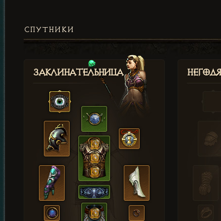
СПУТНИКИ
Заклинательница
Негод