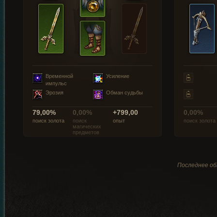
Временной
Усиление
импульс
Эрозия
Обман судьбы
79,00%
0,00%
+799,00
0,00%
поиск золота
поиск
опыт
поиск золота
магических
предметов
Последнее обн