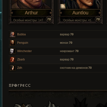
Arthur
Auntlou
70
70
Особые монстры: 147
Особые монстры: 41
Bubba
варвар
70
Penguin
монах
70
Winchester
некромант
70
Zbarb
варвар
70
Zdh
охотник-на-демонов
70
ПРОГРЕСС