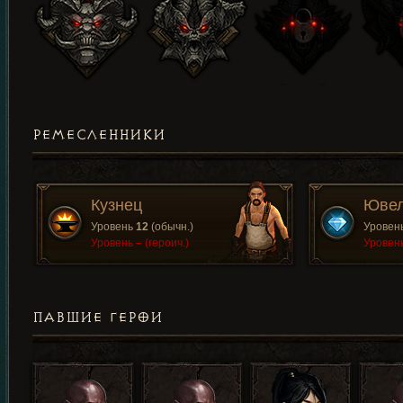
РЕМЕСЛЕННИКИ
Кузнец
Юве
Уровень
12
(обычн.)
Уровен
Уровень
–
(героич.)
Уровен
ПАВШИЕ ГЕРОИ