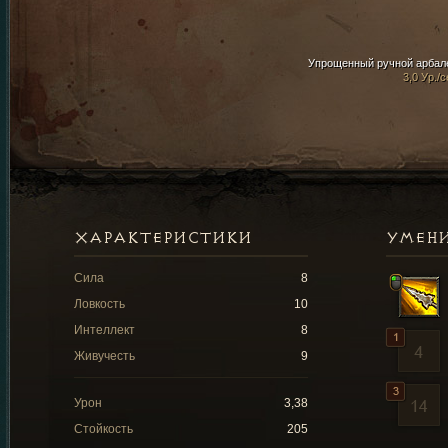
Упрощенный ручной арбал
3,0 Ур./с
ХАРАКТЕРИСТИКИ
УМЕН
Сила
8
Ловкость
10
Интеллект
8
Живучесть
9
Урон
3,38
Стойкость
205