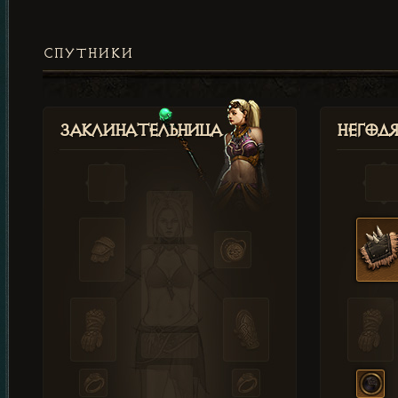
СПУТНИКИ
Заклинательница
Негод