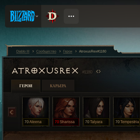
Diablo III
Сообщество
Герои
AtroxusRex#1180
ATROXUSREX
#1180
ГЕРОИ
КАРЬЕРА
70
Aleena
70
Sharissa
70
Talyara
70
Tempestria