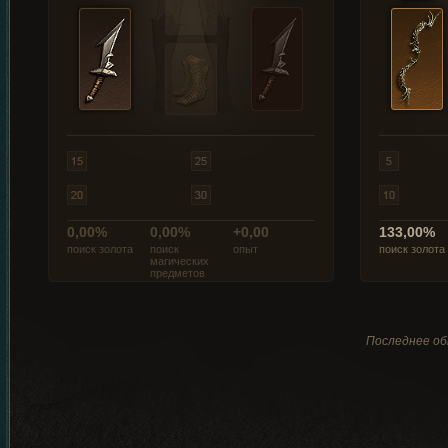
0,00%
0,00%
+0,00
133,00%
поиск золота
поиск
опыт
поиск золота
магических
предметов
Последнее обн