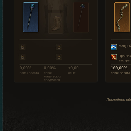
Мощный
Пронза
выстре
0,00%
0,00%
+0,00
169,00%
поиск золота
поиск
опыт
поиск золота
магических
предметов
Последнее обн