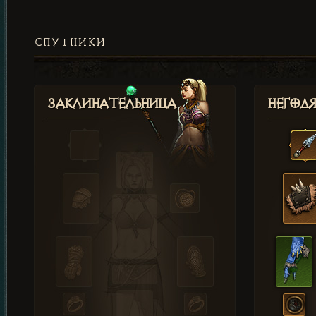
СПУТНИКИ
Заклинательница
Негод