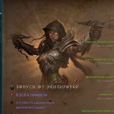
Неосвященный напл
493 к ловкос
Клеть рожденного в а
1,279 к ловкос
Демонические захва
707 к ловкос
БОНУСЫ ОТ ЭКИПИРОВКИ
8,616 к ловкости
Умереннос
460 к ловкос
0.5*1001+% к вероятности
критического удара
Выпад капитана Кримсо