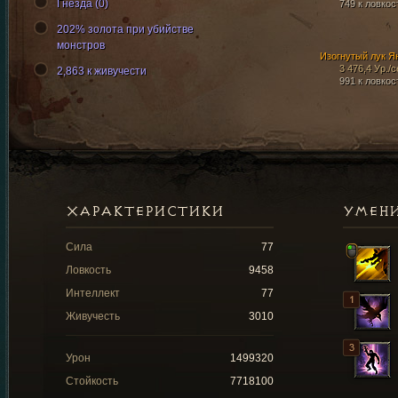
Гнезда (0)
749 к ловкос
202% золота при убийстве
монстров
Изогнутый лук Я
3 476,4 Ур./с
2,863 к живучести
991 к ловкос
ХАРАКТЕРИСТИКИ
УМЕН
Сила
77
Ловкость
9458
Интеллект
77
Живучесть
3010
Урон
1499320
Стойкость
7718100