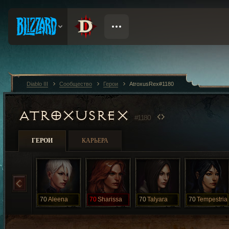
Diablo III
Сообщество
Герои
AtroxusRex#1180
ATROXUSREX
#1180
ГЕРОИ
КАРЬЕРА
70
Aleena
70
Sharissa
70
Talyara
70
Tempestria