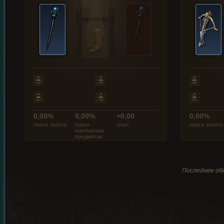
0,00%
0,00%
+0,00
0,00%
поиск золота
поиск
опыт
поиск золота
магических
предметов
Последнее обн