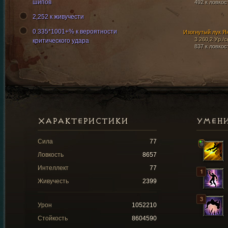
шипов
492 к ловкос
2,252 к живучести
0.335*1001+% к вероятности
Изогнутый лук Я
3 260,2 Ур./с
критического удара
837 к ловкос
ХАРАКТЕРИСТИКИ
УМЕН
Сила
77
Ловкость
8657
Интеллект
77
Живучесть
2399
Урон
1052210
Стойкость
8604590