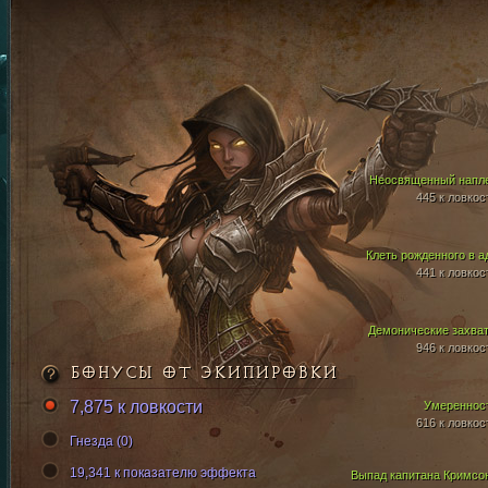
Неосвященный напл
445 к ловкос
Клеть рожденного в а
441 к ловкос
Демонические захва
946 к ловкос
БОНУСЫ ОТ ЭКИПИРОВКИ
7,875 к ловкости
Умереннос
616 к ловкос
Гнезда (0)
19,341 к показателю эффекта
Выпад капитана Кримсо