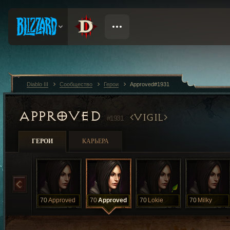
Diablo III
Сообщество
Герои
Approved#1931
APPROVED
VIGIL
#1931
ГЕРОИ
КАРЬЕРА
70
Approved
70
Approved
70
Lokie
70
Milky