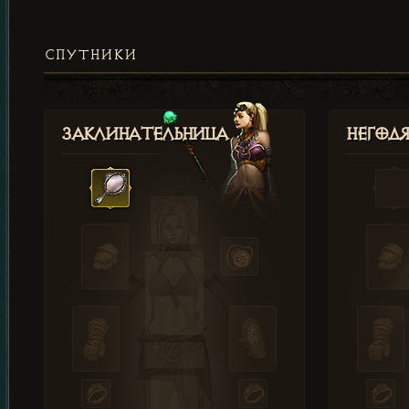
СПУТНИКИ
Заклинательница
Негод