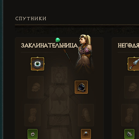
СПУТНИКИ
Заклинательница
Негод