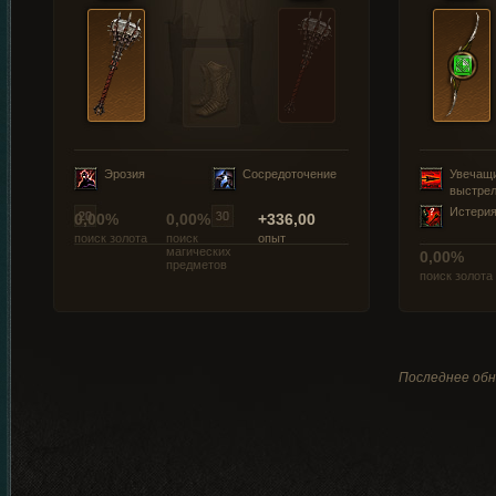
Эрозия
Сосредоточение
Увечащ
выстре
Истери
0,00%
0,00%
+336,00
поиск золота
поиск
опыт
магических
0,00%
предметов
поиск золота
Последнее обн