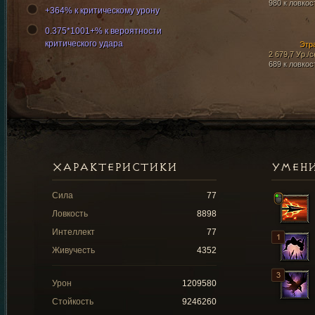
980 к ловкос
+364% к критическому урону
0.375*1001+% к вероятности
критического удара
Этр
2 679,7 Ур./с
689 к ловкос
ХАРАКТЕРИСТИКИ
УМЕН
Сила
77
Ловкость
8898
Интеллект
77
Живучесть
4352
Урон
1209580
Стойкость
9246260