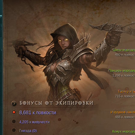
Шипы мароде
480 к ловкос
Панцирь мароде
1,298 к ловкос
Таскер и Т
715 к ловкос
БОНУСЫ ОТ ЭКИПИРОВКИ
8,681 к ловкости
Иорданов каме
488 к ловкос
4,205 к живучести
Гнезда (0)
Кожух мароде