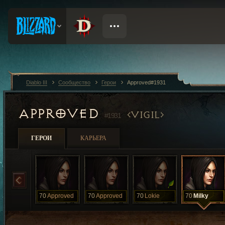
Diablo III
Сообщество
Герои
Approved#1931
APPROVED
VIGIL
#1931
ГЕРОИ
КАРЬЕРА
70
Approved
70
Approved
70
Lokie
70
Milky