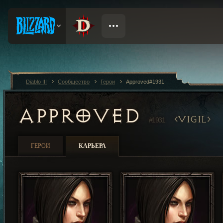
Diablo III
Сообщество
Герои
Approved#1931
APPROVED
VIGIL
#1931
ГЕРОИ
КАРЬЕРА