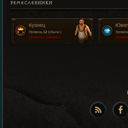
РЕМЕСЛЕННИКИ
Кузнец
Юве
Уровень
12
(обычн.)
Уровен
Уровень
–
(героич.)
Уровен