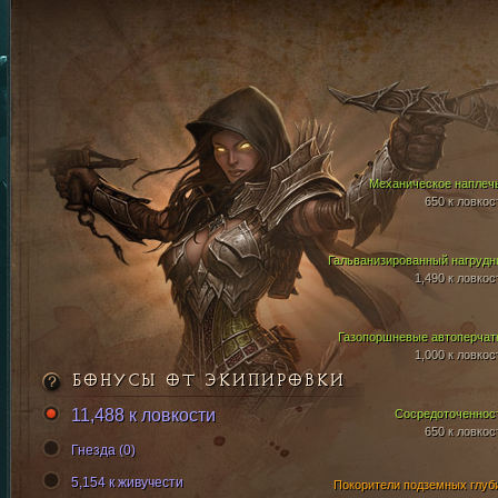
Механическое наплеч
650 к ловкос
Гальванизированный нагрудн
1,490 к ловкос
Газопоршневые автоперчат
1,000 к ловкос
БОНУСЫ ОТ ЭКИПИРОВКИ
11,488 к ловкости
Сосредоточеннос
650 к ловкос
Гнезда (0)
5,154 к живучести
Покорители подземных глуб