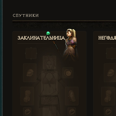
СПУТНИКИ
Заклинательница
Негод