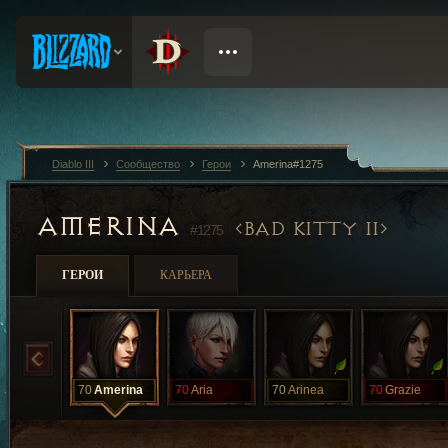
Diablo III
Сообщество
Герои
Amerina#1275
AMERINA
BAD KITTY II
#1275
ГЕРОИ
КАРЬЕРА
70
Amerina
70
Aria
70
Arinea
70
Grazie