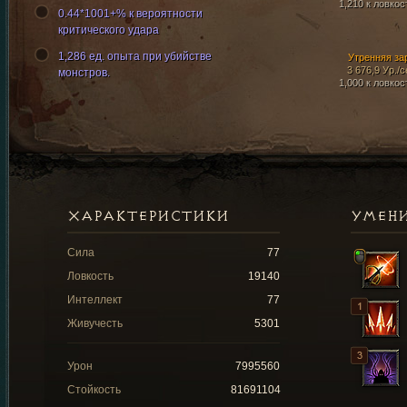
1,210 к ловкос
0.44*1001+% к вероятности
критического удара
1,286 ед. опыта при убийстве
Утренняя за
3 676,9 Ур./с
монстров.
1,000 к ловкос
ХАРАКТЕРИСТИКИ
УМЕН
Сила
77
Ловкость
19140
Интеллект
77
Живучесть
5301
Урон
7995560
Стойкость
81691104