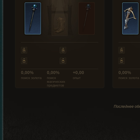
0,00%
0,00%
+0,00
0,00%
поиск золота
поиск
опыт
поиск золота
магических
предметов
Последнее обн