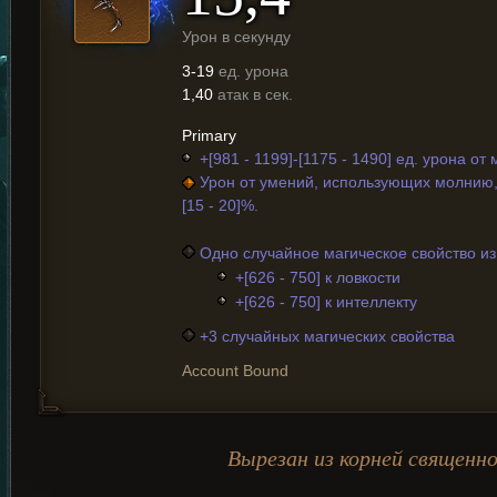
Урон в секунду
3-19
ед. урона
1,40
атак в сек.
Primary
+[981 - 1199]-[1175 - 1490] ед. урона от
Урон от умений, использующих молнию,
[15 - 20]%.
Одно случайное магическое свойство и
+[626 - 750] к ловкости
+[626 - 750] к интеллекту
+3 случайных магических свойства
Account Bound
Вырезан из корней священно