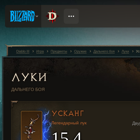
Diablo III
Игра
Предметы
Оружие
Дальнего боя
Луки
Ус
ЛУКИ
ДАЛЬНЕГО БОЯ
УСКАНГ
Легендарный лук
Дву
15,4