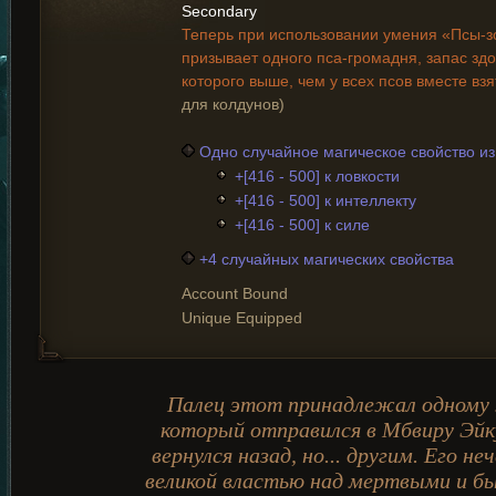
Secondary
Теперь при использовании умения «Псы-з
призывает одного пса-громадня, запас здо
которого выше, чем у всех псов вместе взя
для колдунов)
Одно случайное магическое свойство и
+[416 - 500] к ловкости
+[416 - 500] к интеллекту
+[416 - 500] к силе
+4 случайных магических свойства
Account Bound
Unique Equipped
Палец этот принадлежал одному 
который отправился в Мбвиру Эйку
вернулся назад, но... другим. Его н
великой властью над мертвыми и б