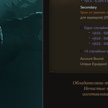
+[4,5 - 6,0]% 
Secondary
Урон от умения 
для варваров)
[3
Одно случайно
+[416 - 50
+[416 - 50
+[416 - 50
+3 случайных 
Account Bound
Unique Equipped
Обладателями та
Нечистые н
изготавлива