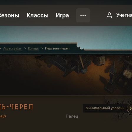
Аксессуары
Кольца
Перстень-череп
Ь-ЧЕРЕП
Минимальный уровень
6
ьцо
Палец