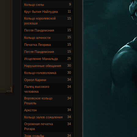
9
Кольцо силы
11
Круг бытия Найлуджа
Кольцо королевской
15
роскоши
15
Петля Пандемония
15
Кольцо алчности
15
Печатка Леорика
15
Петля Пандемония
25
Исцеление Манальда
30
Нарушенные обещания
30
Кольцо-головоломка
34
Ореол Карини
Палец высокого
34
человека
Воровское кольцо
34
Решель
34
Аркстон
34
Кольцо залов сожаления
Огромная печатка
34
Рогара
34
Знак судьбы