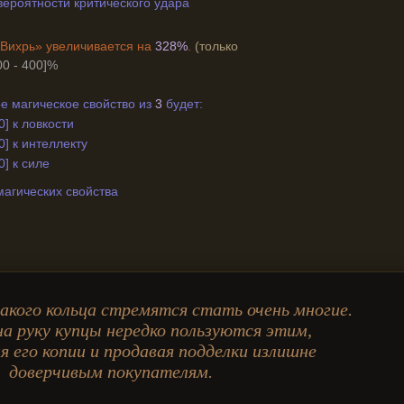
к вероятности критического удара
«Вихрь» увеличивается на
328%
.
(только
00 - 400]%
е магическое свойство из
3
будет:
0] к ловкости
0] к интеллекту
0] к силе
магических свойства
кого кольца стремятся стать очень многие.
а руку купцы нередко пользуются этим,
я его копии и продавая подделки излишне
доверчивым покупателям.