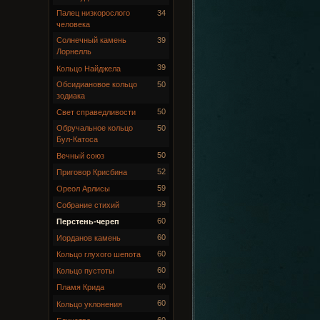
Палец низкорослого
34
человека
Солнечный камень
39
Лорнелль
39
Кольцо Найджела
Обсидиановое кольцо
50
зодиака
50
Свет справедливости
Обручальное кольцо
50
Бул-Катоса
50
Вечный союз
52
Приговор Крисбина
59
Ореол Арлисы
59
Собрание стихий
60
Перстень-череп
60
Иорданов камень
60
Кольцо глухого шепота
60
Кольцо пустоты
60
Пламя Крида
60
Кольцо уклонения
60