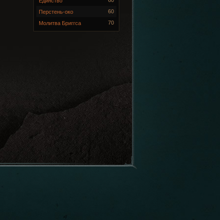
Единство
60
Перстень-око
70
Молитва Бриггса