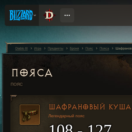
Diablo III
Игра
Предметы
Броня
Пояс
Пояса
Шафранов
ПОЯСА
ПОЯС
ШАФРАНОВЫЙ КУША
Легендарный пояс
108 - 127