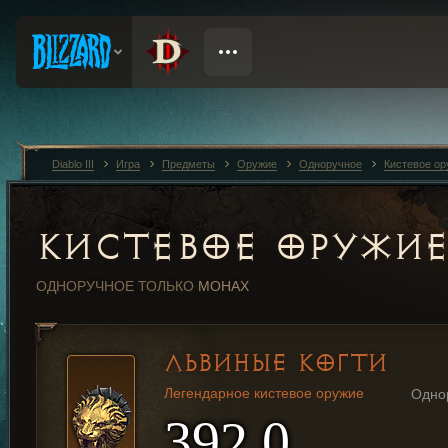
Diablo III
Игра
Предметы
Оружие
Одноручное
Кистевое ор
КИСТЕВОЕ ОРУЖИ
ОДНОРУЧНОЕ
ТОЛЬКО
МОНАХ
ЛЬВИНЫЕ КОГТИ
Легендарное кистевое оружие
Одно
392,0