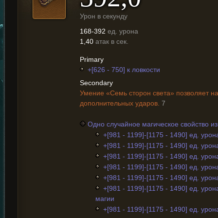
Урон в секунду
168-392
ед. урона
1,40
атак в сек.
Primary
+[626 - 750] к ловкости
Secondary
Умение «Семь сторон света» позволяет на
дополнительных ударов.
7
Одно случайное магическое свойство и
+[981 - 1199]-[1175 - 1490] ед. урон
+[981 - 1199]-[1175 - 1490] ед. уро
+[981 - 1199]-[1175 - 1490] ед. уро
+[981 - 1199]-[1175 - 1490] ед. урон
+[981 - 1199]-[1175 - 1490] ед. уро
+[981 - 1199]-[1175 - 1490] ед. урон
магии
+[981 - 1199]-[1175 - 1490] ед. урон