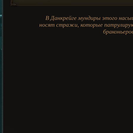
В Данкрейге мундиры этого насы
носят стражи, которые патрулируют
браконьеров