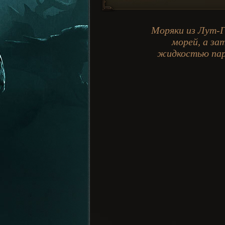
Моряки из Лут-Г
морей, а за
жидкостью пару